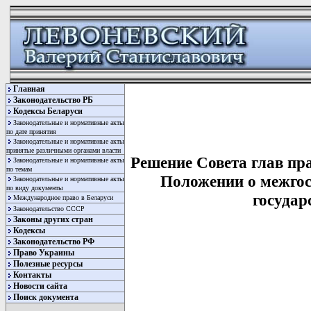
Главная
Законодательство РБ
Кодексы Беларуси
Законодательные и нормативные акты
по дате принятия
Законодательные и нормативные акты
принятые различными органами власти
Решение Совета глав пр
Законодательные и нормативные акты
по темам
Положении о межгос
Законодательные и нормативные акты
по виду документы
государ
Международное право в Беларуси
Законодательство СССР
Законы других стран
Кодексы
Законодательство РФ
Право Украины
Полезные ресурсы
Контакты
Новости сайта
Поиск документа