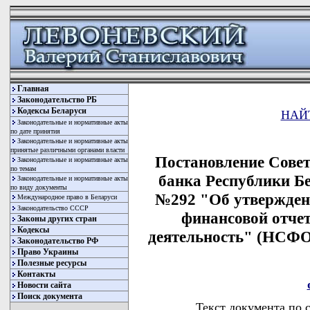
Главная
Законодательство РБ
Кодексы Беларуси
НАЙ
Законодательные и нормативные акты
по дате принятия
Законодательные и нормативные акты
принятые различными органами власти
Постановление Сове
Законодательные и нормативные акты
по темам
банка Республики Бел
Законодательные и нормативные акты
по виду документы
№292 "Об утвержден
Международное право в Беларуси
Законодательство СССР
финансовой отче
Законы других стран
Кодексы
деятельность" (НСФО
Законодательство РФ
Право Украины
Полезные ресурсы
Контакты
Новости сайта
Поиск документа
Текст документа по 