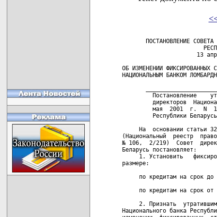
<
       ПОСТАНОВЛЕНИЕ СОВЕТА 
                        РЕСП
                      13 апр
ОБ ИЗМЕНЕНИИ ФИКСИРОВАННЫХ С
НАЦИОНАЛЬНЫМ БАНКОМ ЛОМБАРДН
       _____________________
         Постановление    ут
         директоров  Национа
         мая  2001  г.  N  1
         Республики Беларусь
     На  основании статьи 32
(Национальный  реестр  право
№ 106,  2/219)  Совет  дирек
Беларусь постановляет:

     1. Установить   фиксиро
размере:

     по кредитам на срок до 
     по кредитам на срок от 
     2. Признать  утратившим
Национального банка Республи