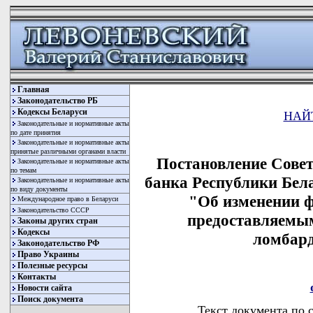
Главная
Законодательство РБ
Кодексы Беларуси
НАЙ
Законодательные и нормативные акты
по дате принятия
Законодательные и нормативные акты
принятые различными органами власти
Постановление Сове
Законодательные и нормативные акты
по темам
банка Республики Бела
Законодательные и нормативные акты
по виду документы
"Об изменении 
Международное право в Беларуси
Законодательство СССР
предоставляемы
Законы других стран
Кодексы
ломбар
Законодательство РФ
Право Украины
Полезные ресурсы
Контакты
Новости сайта
Поиск документа
Текст документа по 