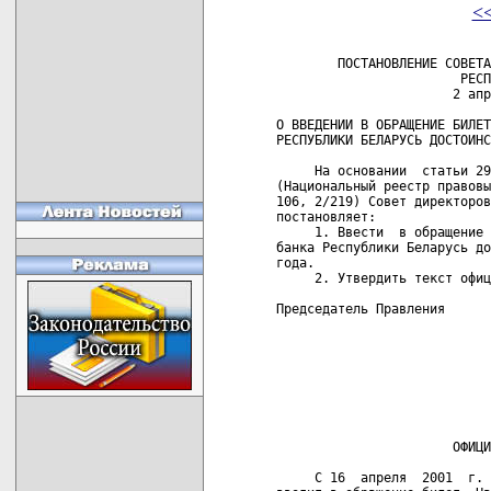
<
        ПОСТАНОВЛЕНИЕ СОВЕТА
                        РЕСП
                       2 апр
О ВВЕДЕНИИ В ОБРАЩЕНИЕ БИЛЕТ
РЕСПУБЛИКИ БЕЛАРУСЬ ДОСТОИНС
     На основании  статьи 29
(Национальный реестр правовы
106, 2/219) Совет директоров
постановляет:

     1. Ввести  в обращение 
банка Республики Беларусь до
года.

     2. Утвердить текст офиц
Председатель Правления      
                            
                            
                            
                            
                            
                            
                       ОФИЦИ
     С 16  апреля  2001  г. 