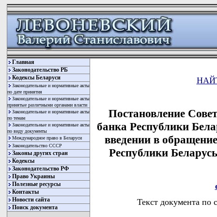
Главная
Законодательство РБ
Кодексы Беларуси
НАЙ
Законодательные и нормативные акты
по дате принятия
Законодательные и нормативные акты
принятые различными органами власти
Постановление Сове
Законодательные и нормативные акты
по темам
банка Республики Белар
Законодательные и нормативные акты
по виду документы
введении в обращени
Международное право в Беларуси
Законодательство СССР
Республики Беларусь
Законы других стран
Кодексы
Законодательство РФ
Право Украины
Полезные ресурсы
Контакты
Новости сайта
Текст документа по 
Поиск документа