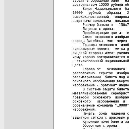
вводит в обращение билет  На
достоинством 10000 рублей об
     Билет Национального  ба
10000   рублей   образца   2
высококачественной  тонирова
защитными волокнами, локальн
     Размер банкноты - 150х7
     Лицевая сторона.

     Преобладающие цвета: те
     Сюжет основного изображ
города Витебска, мост через 
     Гравюра основного  изоб
гильоширные полосы,  метка д
лицевой стороны имеют увелич
чему хорошо воспринимаются н
- стилизованный национальный
цвета.

     Справа от   основного  
расположено  скрытое  изобра
рассматривании  билета под о
основного изображения вверху
изображение - фрагмент нацио
     В системе защиты билета
металлизированная  серебрист
гравюрой  основного  изображ
основного   изображения  и  
обозначение номинала "10000"
изображения.

     Печать  фона  лицевой с
защитной сеткой с ирисовым р
     Купонные поля билета за
     Оборотная сторона.
