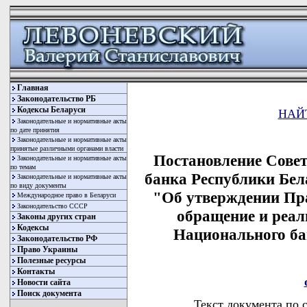
Главная
Законодательство РБ
Кодексы Беларуси
НАЙ
Законодательные и нормативные акты
по дате принятия
Законодательные и нормативные акты
принятые различными органами власти
Постановление Сове
Законодательные и нормативные акты
по темам
банка Республики Бела
Законодательные и нормативные акты
по виду документы
"Об утверждении Пра
Международное право в Беларуси
Законодательство СССР
обращение и реа
Законы других стран
Кодексы
Национального ба
Законодательство РФ
Право Украины
Полезные ресурсы
Контакты
Новости сайта
Поиск документа
Текст документа по 