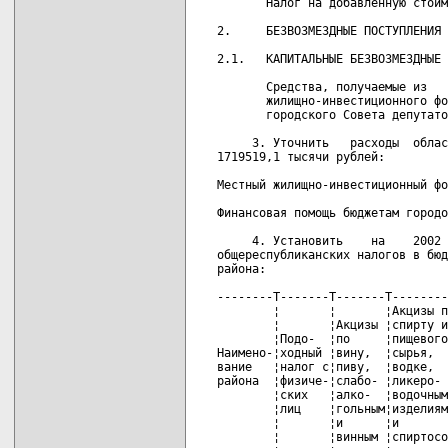
       Налог на добавленную стоим
2.     БЕЗВОЗМЕЗДНЫЕ ПОСТУПЛЕНИЯ 
2.1.   КАПИТАЛЬНЫЕ БЕЗВОЗМЕЗДНЫЕ 
       Средства, получаемые из

       жилищно-инвестиционного фо
       городского Совета депутато
     3. Уточнить   расходы  облас
1719519,1 тысячи рублей:

Местный жилищно-инвестиционный фо
Финансовая помощь бюджетам городо
     4. Установить    на    2002 
общереспубликанских налогов в бюд
района:

--------T-------T-------T--------
        ¦       ¦       ¦Акцизы п
        ¦       ¦Акцизы ¦спирту и
        ¦Подо-  ¦по     ¦пищевого
Наимено-¦ходный ¦вину,  ¦сырья,  
вание   ¦налог с¦пиву,  ¦водке,  
района  ¦физиче-¦слабо- ¦ликеро- 
        ¦ских   ¦алко-  ¦водочным
        ¦лиц    ¦гольным¦изделиям
        ¦       ¦и      ¦и       
        ¦       ¦винным ¦спиртосо