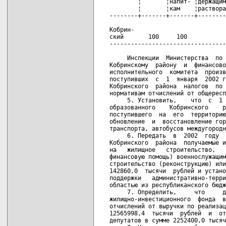
        ¦       ¦напит- ¦держащим
        ¦       ¦кам    ¦раствора
--------+-------+-------+--------
Кобрин-

ский       100     100           
---------------------------------
     Инспекции  Министерства  по 
Кобринскому  району  и  финансово
исполнительного  комитета  произв
поступивших  с  1  января  2002 г
Кобринского  района  налогов  по 
нормативам отчислений от общересп
     5. Установить,    что  с  1 
образованного    Кобринского    р
поступившего  на  его  территорию
обновление  и  восстановление гор
транспорта, автобусов междугородн
     6. Передать  в  2002  году  
Кобринского  района  получаемые и
на   жилищное   строительство,   
финансовую помощь) военнослужащим
строительство (реконструкцию) или
142860,0  тысячи  рублей и устано
поддержки   административно-терри
областью из республиканского бюдж
     7. Определить,     что     д
жилищно-инвестиционного  фонда  в
отчислений от выручки по реализац
12565998,4  тысячи  рублей  и  от
депутатов в сумме 2252400,0 тысяч