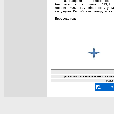
     8. Направить    свободные   
безопасность"  в  сумме  1413,1  
января  2002  г., областному упра
ситуациям Республики Беларусь на 
Председатель                     
карта новых документов
При полном или частичном использовании 
© 2006