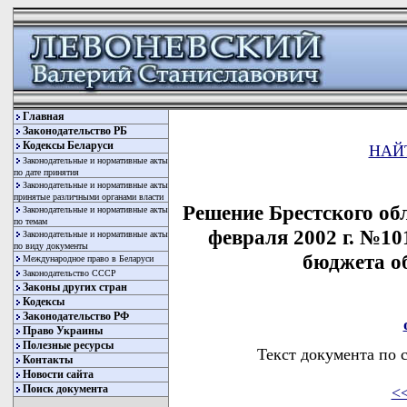
Главная
Законодательство РБ
Кодексы Беларуси
НАЙ
Законодательные и нормативные акты
по дате принятия
Законодательные и нормативные акты
принятые различными органами власти
Решение Брестского обл
Законодательные и нормативные акты
по темам
февраля 2002 г. №10
Законодательные и нормативные акты
по виду документы
бюджета об
Международное право в Беларуси
Законодательство СССР
Законы других стран
Кодексы
Законодательство РФ
Право Украины
Полезные ресурсы
Текст документа по 
Контакты
Новости сайта
Поиск документа
<