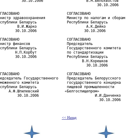
          30.10.2006                    В.М.Белохвостов

                                             30.10.2006

ГЛАСОВАНО                      СОГЛАСОВАНО

нистр здравоохранения          Министр по налогам и сборам

спублики Беларусь              Республики Беларусь

        В.И.Жарко                       А.К.Дейко

       30.10.2006                      30.10.2006

ГЛАСОВАНО                      СОГЛАСОВАНО

нистр финансов                 Председатель

спублики Беларусь              Государственного комитета

       Н.П.Корбут              по стандартизации

       30.10.2006              Республики Беларусь

                                      В.Н.Корешков

                                        30.10.2006

ГЛАСОВАНО                      СОГЛАСОВАНО

едседатель Государственного    Председатель Белорусского

моженного комитета             государственного концерна

спублики Беларусь              пищевой промышленности

    А.Ф.Шпилевский            «Белгоспищепром»

        30.10.2006                          И.И.Данченко

                                              30.10.2006

<< Назад