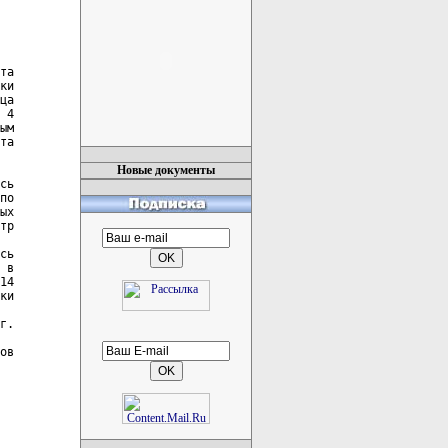
та

ки

ца

 4

ым

та

Новые документы
сь

по

ых

тр

сь

 в

14

ки

г.

ов
