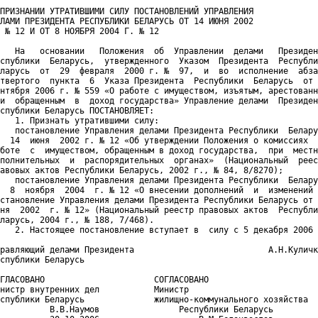
ПРИЗНАНИИ УТРАТИВШИМИ СИЛУ ПОСТАНОВЛЕНИЙ УПРАВЛЕНИЯ

ЛАМИ ПРЕЗИДЕНТА РЕСПУБЛИКИ БЕЛАРУСЬ ОТ 14 ИЮНЯ 2002

 № 12 И ОТ 8 НОЯБРЯ 2004 Г. № 12

   На   основании   Положения  об  Управлении  делами   Президен
спублики  Беларусь,  утвержденного  Указом  Президента  Республи
ларусь  от  29  февраля  2000 г. №  97,  и  во  исполнение  абза
твертого  пункта  6  Указа Президента  Республики  Беларусь  от 
нтября 2006 г. № 559 «О работе с имуществом, изъятым, арестованн
и  обращенным  в  доход государства» Управление делами  Президен
спублики Беларусь ПОСТАНОВЛЯЕТ:

   1. Признать утратившими силу:

   постановление Управления делами Президента Республики  Белару
  14  июня  2002 г. № 12 «Об утверждении Положения о комиссиях  
боте  с  имуществом, обращенным в доход государства,  при  местн
полнительных  и  распорядительных  органах»  (Национальный  реес
авовых актов Республики Беларусь, 2002 г., № 84, 8/8270);

   постановление Управления делами Президента Республики  Белару
  8  ноября  2004  г. № 12 «О внесении дополнений  и  изменений 
становление Управления делами Президента Республики Беларусь от 
ня  2002  г. № 12» (Национальный реестр правовых актов  Республи
ларусь, 2004 г., № 188, 7/468).

   2. Настоящее постановление вступает в  силу с 5 декабря 2006 
равляющий делами Президента                           А.Н.Куличк
спублики Беларусь

ГЛАСОВАНО                      СОГЛАСОВАНО

нистр внутренних дел           Министр

спублики Беларусь              жилищно-коммунального хозяйства

          В.В.Наумов                Республики Беларусь
