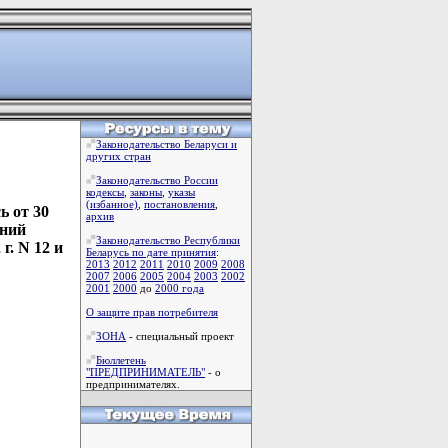
Законодательство Беларуси и
других стран
Законодательство России
кодексы
,
законы
,
указы
(избанное)
,
постановления
,
ь от 30
архив
ений
Законодательство Республики
г. N 12 и
Беларусь по дате принятия
:
2013
2012
2011
2010
2009
2008
2007
2006
2005
2004
2003
2002
2001
2000
до
2000 года
О защите прав потребителя
ЗОНА
- специальный проект
Бюллетень
"ПРЕДПРИНИМАТЕЛЬ"
- о
предпринимателях.