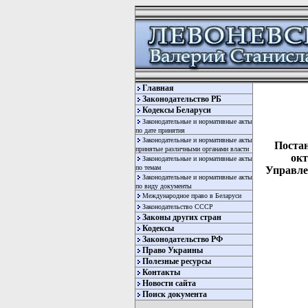
Главная
Законодательство РБ
Кодексы Беларуси
Законодательные и нормативные акты
по дате принятия
Законодательные и нормативные акты
Постан
принятые различными органами власти
окт
Законодательные и нормативные акты
по темам
Управлен
Законодательные и нормативные акты
по виду документы
Международное право в Беларуси
Законодательство СССР
Законы других стран
Кодексы
Законодательство РФ
Право Украины
Полезные ресурсы
Контакты
Новости сайта
  
Поиск документа
  