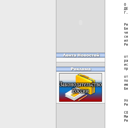
О 
ДЕ
Г.
  
Ре
Бе
че
се
ил
Ре
  
  
от
ра
ис
пр
  
от
по
ию
Бе
  
Уп
Ре
СО
Ми
Ре
  