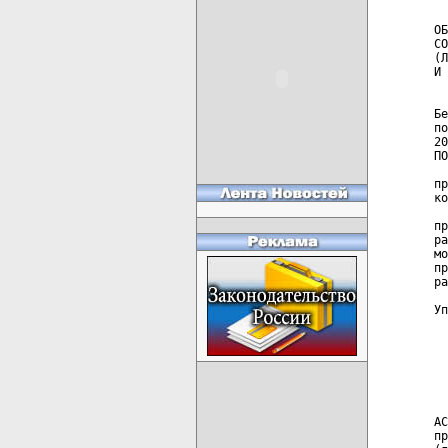
  
ОБ
СО
(Л
И 
  
Бе
по
20
ПО
  
пр
ко
  
пр
ра
мо
пр
ра
Уп
  
  
  
  
  
АС
пр