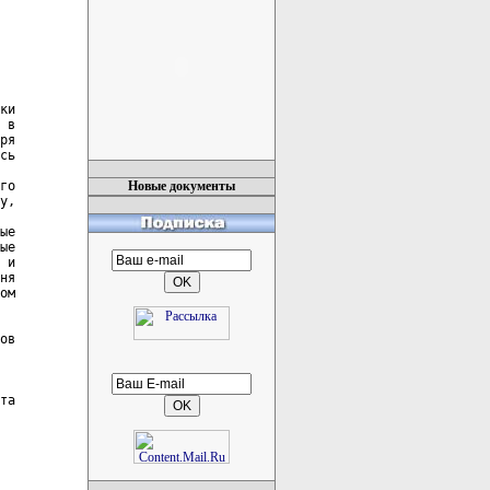
ки

 в

ря

сь

го

Новые документы
у,

ые

ые

 и

ня

ом

ов

та
