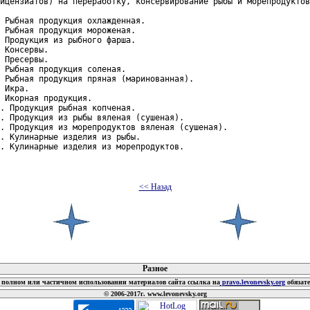
ицензиатов) на переработку, консервирование рыбы и морепродуктов

 Рыбная продукция охлажденная.

 Рыбная продукция мороженая.

 Продукция из рыбного фарша.

 Консервы.

 Пресервы.

 Рыбная продукция соленая.

 Рыбная продукция пряная (маринованная).

 Икра.

 Икорная продукция.

. Продукция рыбная копченая.

. Продукция из рыбы вяленая (сушеная).

. Продукция из морепродуктов вяленая (сушеная).

. Кулинарные изделия из рыбы.

. Кулинарные изделия из морепродуктов.

<< Назад
 документов
Разное
полном или частичном использовании материалов сайта ссылка на
pravo.levonevsky.org
обязат
© 2006-2017г. www.levonevsky.org