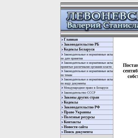
Главная
Законодательство РБ
Кодексы Беларуси
Законодательные и нормативные акты
по дате принятия
Законодательные и нормативные акты
Постан
принятые различными органами власти
сентяб
Законодательные и нормативные акты
по темам
собс
Законодательные и нормативные акты
по виду документы
Международное право в Беларуси
Законодательство СССР
Законы других стран
Кодексы
Законодательство РФ
Право Украины
Полезные ресурсы
Контакты
Новости сайта
  
Поиск документа
  