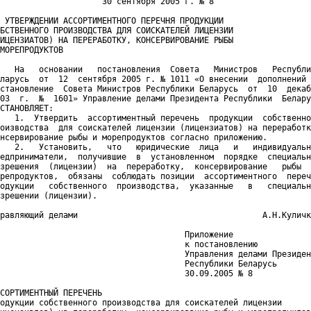
                     30 сентября 2005 г. № 8

 УТВЕРЖДЕНИИ АССОРТИМЕНТНОГО ПЕРЕЧНЯ ПРОДУКЦИИ

БСТВЕННОГО ПРОИЗВОДСТВА ДЛЯ СОИСКАТЕЛЕЙ ЛИЦЕНЗИИ

ИЦЕНЗИАТОВ) НА ПЕРЕРАБОТКУ, КОНСЕРВИРОВАНИЕ РЫБЫ

МОРЕПРОДУКТОВ

   На   основании   постановления  Совета   Министров   Республи
ларусь  от  12  сентября 2005 г. № 1011 «О внесении  дополнений 
становление  Совета Министров Республики Беларусь  от  10  декаб
03  г.  №  1601» Управление делами Президента Республики  Белару
СТАНОВЛЯЕТ:

   1.  Утвердить  ассортиментный перечень  продукции  собственно
оизводства  для соискателей лицензии (лицензиатов) на переработк
нсервирование рыбы и морепродуктов согласно приложению.

   2.   Установить,   что   юридические  лица   и   индивидуальн
едприниматели,  получившие  в  установленном  порядке  специальн
зрешения  (лицензии)  на  переработку,  консервирование   рыбы  
репродуктов,  обязаны  соблюдать позиции  ассортиментного  переч
одукции   собственного  производства,  указанные   в   специальн
зрешении (лицензии).

равляющий делами                                      А.Н.Куличк
                                      Приложение

                                      к постановлению

                                      Управления делами Президен
                                      Республики Беларусь

                                      30.09.2005 № 8

СОРТИМЕНТНЫЙ ПЕРЕЧЕНЬ

одукции собственного производства для соискателей лицензии
