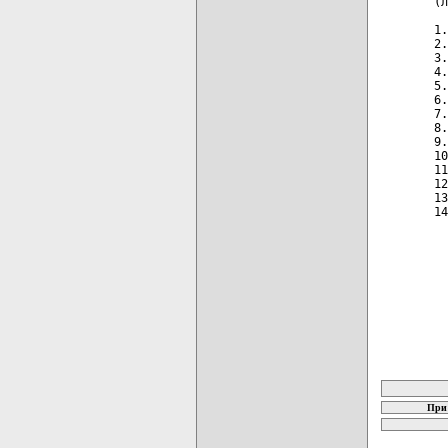
(л
1.
2.
3.
4.
5.
6.
7.
8.
9.
10
11
12
13
14
карта новых
При 