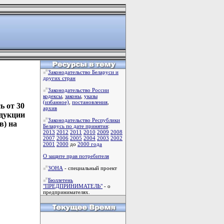
Законодательство Беларуси и
других стран
Законодательство России
кодексы
,
законы
,
указы
(избанное)
,
постановления
,
ь от 30
архив
одукции
Законодательство Республики
в) на
Беларусь по дате принятия
:
2013
2012
2011
2010
2009
2008
2007
2006
2005
2004
2003
2002
2001
2000
до
2000 года
О защите прав потребителя
ЗОНА
- специальный проект
Бюллетень
"ПРЕДПРИНИМАТЕЛЬ"
- о
предпринимателях.