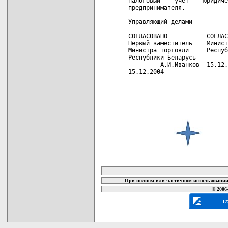
налоговый    учет    юридиче
предпринимателя.

Управляющий делами          
СОГЛАСОВАНО           СОГЛАС
Первый заместитель    Минист
Министра торговли     Респуб
Республики Беларусь         
         А.И.Иванков  15.12.
15.12.2004

карта новых документов
При полном или частичном использовании 
© 2006