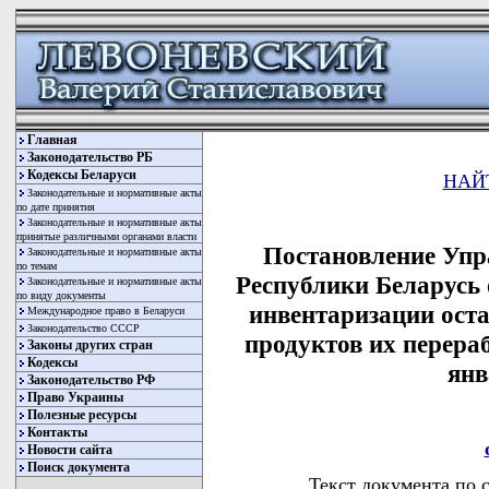
Главная
Законодательство РБ
Кодексы Беларуси
НАЙ
Законодательные и нормативные акты
по дате принятия
Законодательные и нормативные акты
принятые различными органами власти
Постановление Упр
Законодательные и нормативные акты
по темам
Республики Беларусь 
Законодательные и нормативные акты
по виду документы
инвентаризации ост
Международное право в Беларуси
Законодательство СССР
продуктов их перера
Законы других стран
Кодексы
янв
Законодательство РФ
Право Украины
Полезные ресурсы
Контакты
Новости сайта
Поиск документа
Текст документа по 