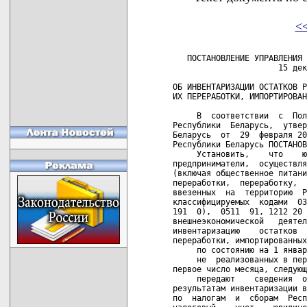
<
   ПОСТАНОВЛЕНИЕ УПРАВЛЕНИЯ 
                      15 дек
ОБ ИНВЕНТАРИЗАЦИИ ОСТАТКОВ Р
ИХ ПЕРЕРАБОТКИ, ИМПОРТИРОВАН
     В  соответствии  с  Пол
Республики  Беларусь,  утвер
Беларусь  от  29  февраля 20
Республики Беларусь ПОСТАНОВ
     Установить,    что    ю
предприниматели,  осуществля
(включая общественное питани
переработки,  переработку,  
ввезенных  на  территорию  Р
классифицируемых  кодами  03
191  0),  0511  91, 1212 20 
внешнеэкономической   деятел
инвентаризацию    остатков  
переработки, импортированных
     по состоянию на 1 январ
     не  реализованных в пер
первое число месяца, следующ
     передают    сведения  о
результатам инвентаризации в
по  налогам  и  сборам  Респ