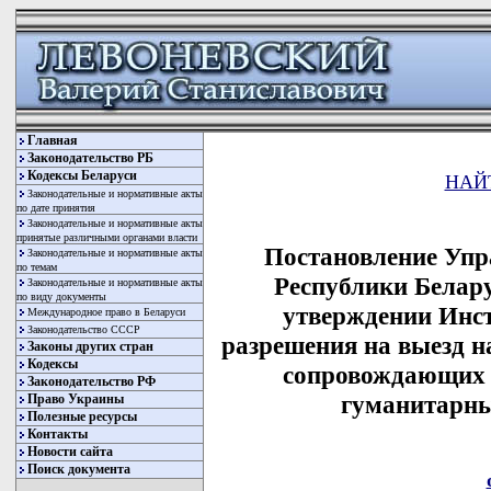
Главная
Законодательство РБ
Кодексы Беларуси
НАЙ
Законодательные и нормативные акты
по дате принятия
Законодательные и нормативные акты
принятые различными органами власти
Постановление Упр
Законодательные и нормативные акты
по темам
Республики Белару
Законодательные и нормативные акты
по виду документы
утверждении Инс
Международное право в Беларуси
Законодательство СССР
разрешения на выезд на
Законы других стран
Кодексы
сопровождающих 
Законодательство РФ
гуманитарны
Право Украины
Полезные ресурсы
Контакты
Новости сайта
Поиск документа