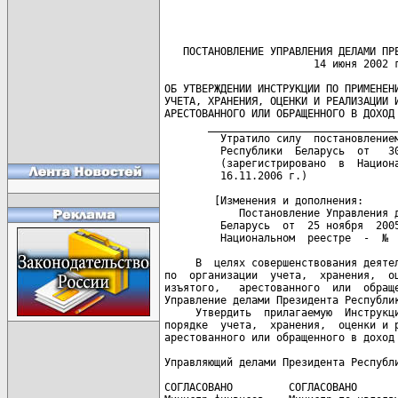
   ПОСТАНОВЛЕНИЕ УПРАВЛЕНИЯ ДЕЛАМИ ПРЕ
                        14 июня 2002 г
ОБ УТВЕРЖДЕНИИ ИНСТРУКЦИИ ПО ПРИМЕНЕНИ
УЧЕТА, ХРАНЕНИЯ, ОЦЕНКИ И РЕАЛИЗАЦИИ И
АРЕСТОВАННОГО ИЛИ ОБРАЩЕННОГО В ДОХОД 
       _______________________________
         Утратило силу  постановлением
         Республики  Беларусь  от   30
         (зарегистрировано  в  Национа
         16.11.2006 г.)   

        [Изменения и дополнения:

            Постановление Управления д
         Беларусь  от  25 ноября  2005
         Национальном  реестре  -  №  
     В  целях совершенствования деятел
по  организации  учета,  хранения,  оц
изъятого,   арестованного  или  обраще
Управление делами Президента Республик
     Утвердить  прилагаемую  Инструкци
порядке  учета,  хранения,  оценки и р
арестованного или обращенного в доход 
Управляющий делами Президента Республи
СОГЛАСОВАНО         СОГЛАСОВАНО       