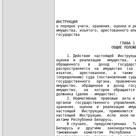
                                      
                                      
                                      
                                      
ИНСТРУКЦИЯ

о порядке учета, хранения, оценки и ре
имущества, изъятого, арестованного или
государства

                              ГЛАВА 1

                          ОБЩИЕ ПОЛОЖЕ
     1. Действие  настоящей  Инструкци
оценки  и  реализации   имущества,   и
обращенного    в    доход    государст
распространяется  на  имущество  (за  
изъятое,   арестованное,   а   также  
(определению) суда (постановлению судь
государственного   органа,  правомочно
имущество,  обращенное  в  доход  госу
имущество,   на   которое  обращается 
должника (далее - имущество).

     2. Нормативные  правовые  акты и 
органов  государственного  управления,
хранения,  оценки  и  реализации  имущ
настоящей   Инструкции,  применяются  
настоящей  Инструкции,  если  иное не 
актами Республики Беларусь.

     В случаях,   предусмотренных   Т