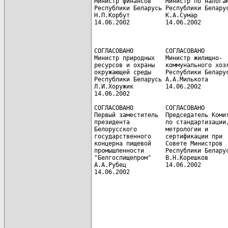
Министр финансов    Министр по налогам
Республики Беларусь Республики Беларус
Н.П.Корбут          К.А.Сумар         
14.06.2002          14.06.2002        
                                      
                                      
СОГЛАСОВАНО         СОГЛАСОВАНО       
Министр природных   Министр жилищно-  
ресурсов и охраны   коммунального хозя
окружающей среды    Республики Беларус
Республики Беларусь А.А.Милькота      
Л.И.Хоружик         14.06.2002        
14.06.2002

СОГЛАСОВАНО         СОГЛАСОВАНО       
Первый заместитель  Председатель Комит
президента          по стандартизации,
Белорусского        метрологии и      
государственного    сертификации при  
концерна пищевой    Совете Министров  
промышленности      Республики Беларус
"Белгоспищепром"    В.Н.Корешков

А.А.Рубец           14.06.2002

14.06.2002

                                      
                                      
                                      
                                      
                                      
                                      