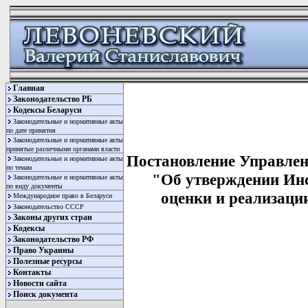
Главная
Законодательство РБ
Кодексы Беларуси
Законодательные и нормативные акты
по дате принятия
Законодательные и нормативные акты
принятые различными органами власти
Постановление Управлени
Законодательные и нормативные акты
по темам
"Об утверждении Инс
Законодательные и нормативные акты
по виду документы
оценки и реализации
Международное право в Беларуси
Законодательство СССР
Законы других стран
Кодексы
Законодательство РФ
Право Украины
Полезные ресурсы
Контакты
Новости сайта
Поиск документа