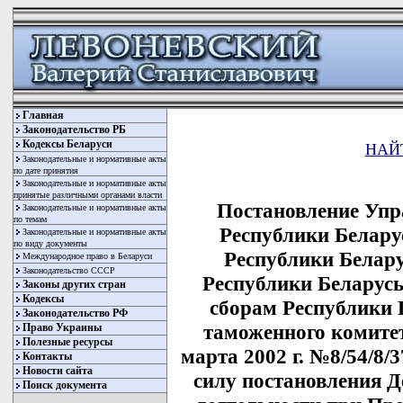
Главная
Законодательство РБ
Кодексы Беларуси
НАЙ
Законодательные и нормативные акты
по дате принятия
Законодательные и нормативные акты
принятые различными органами власти
Постановление Упр
Законодательные и нормативные акты
по темам
Республики Белару
Законодательные и нормативные акты
по виду документы
Республики Белар
Международное право в Беларуси
Законодательство СССР
Республики Беларусь
Законы других стран
Кодексы
сборам Республики 
Законодательство РФ
таможенного комитет
Право Украины
Полезные ресурсы
марта 2002 г. №8/54/8
Контакты
Новости сайта
силу постановления 
Поиск документа