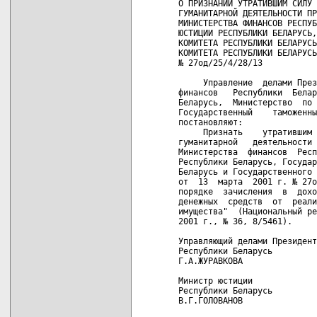
О ПРИЗНАНИИ УТРАТИВШИМ СИЛУ 
ГУМАНИТАРНОЙ ДЕЯТЕЛЬНОСТИ ПР
МИНИСТЕРСТВА ФИНАНСОВ РЕСПУБ
ЮСТИЦИИ РЕСПУБЛИКИ БЕЛАРУСЬ,
КОМИТЕТА РЕСПУБЛИКИ БЕЛАРУСЬ
КОМИТЕТА РЕСПУБЛИКИ БЕЛАРУСЬ
№ 27од/25/4/28/13

     Управление  делами През
финансов   Республики  Белар
Беларусь,  Министерство  по 
Государственный    таможенны
постановляют:

     Признать    утратившим 
гуманитарной   деятельности 
Министерства  финансов  Респ
Республики Беларусь, Государ
Беларусь и Государственного 
от  13  марта  2001 г. № 27о
порядке  зачисления  в  дохо
денежных  средств  от  реали
имущества"  (Национальный ре
2001 г., № 36, 8/5461).

Управляющий делами Президент
Республики Беларусь         
Г.А.ЖУРАВКОВА               
Министр юстиции             
Республики Беларусь         
В.Г.ГОЛОВАНОВ               