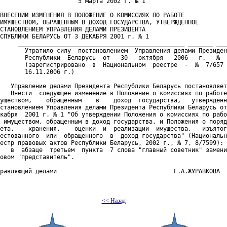
                      5 марта 2002 г. № 1

ВНЕСЕНИИ ИЗМЕНЕНИЯ В ПОЛОЖЕНИЕ О КОМИССИЯХ ПО РАБОТЕ

ИМУЩЕСТВОМ, ОБРАЩЕННЫМ В ДОХОД ГОСУДАРСТВА, УТВЕРЖДЕННОЕ

СТАНОВЛЕНИЕМ УПРАВЛЕНИЯ ДЕЛАМИ ПРЕЗИДЕНТА

СПУБЛИКИ БЕЛАРУСЬ ОТ 3 ДЕКАБРЯ 2001 г. № 1

     _______________________________________________ _______ ___
       Утратило силу  постановлением  Управления делами Президен
       Республики  Беларусь  от   30   октября   2006   г.   №  
       (зарегистрировано  в  Национальном  реестре  -  №  7/657 
       16.11.2006 г.)   

   Управление делами Президента Республики Беларусь постановляет
   Внести  следующее изменение в Положение о комиссиях по работе
уществом,    обращенным    в    доход  государства,   утвержденн
становлением Управления делами Президента Республики Беларусь от
кабря  2001 г. № 1 "Об утверждении Положения о комиссиях по рабо
 имуществом, обращенным в доход государства, и Положения о поряд
ета,    хранения,    оценки  и  реализации  имущества,   изъятог
естованного  или  обращенного  в  доход государства" (Национальн
естр правовых актов Республики Беларусь, 2002 г., № 7, 8/7599):

   в  абзаце  третьем  пункта  7 слова "главный советник" замени
овом "представитель".

равляющий делами                                 Г.А.ЖУРАВКОВА  

<< Назад