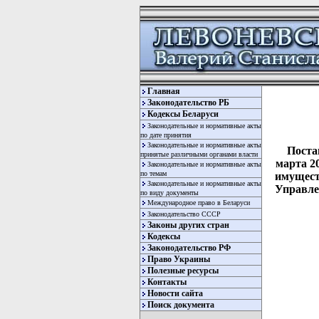
Главная
Законодательство РБ
Кодексы Беларуси
Законодательные и нормативные акты
по дате принятия
Законодательные и нормативные акты
Поста
принятые различными органами власти
марта 2
Законодательные и нормативные акты
по темам
имущест
Законодательные и нормативные акты
Управлен
по виду документы
Международное право в Беларуси
Законодательство СССР
Законы других стран
Кодексы
Законодательство РФ
Право Украины
Полезные ресурсы
Контакты
Новости сайта
  
Поиск документа
  