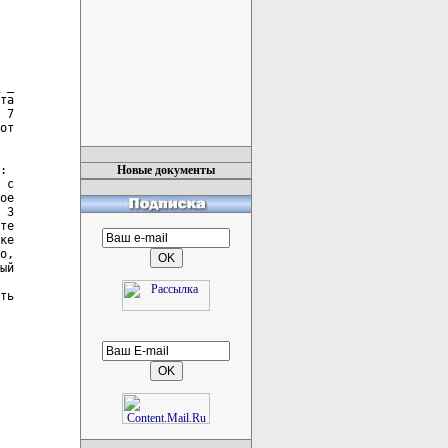
 _

та

 7

от

:

Новые документы
 с

ое

 3

те

ке

о,

ый

ть
