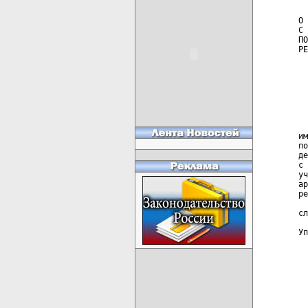
  
О 
С 
ПО
РЕ
  
  
  
  
  
  
  
им
по
де
с 
уч
ар
ре
  
сл
Уп