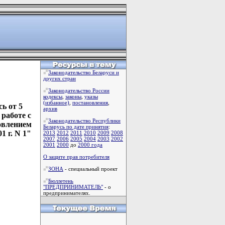
Законодательство Беларуси и
других стран
Законодательство России
кодексы
,
законы
,
указы
(избанное)
,
постановления
,
ь от 5
архив
работе с
Законодательство Республики
овлением
Беларусь по дате принятия
:
1 г. N 1"
2013
2012
2011
2010
2009
2008
2007
2006
2005
2004
2003
2002
2001
2000
до
2000 года
О защите прав потребителя
ЗОНА
- специальный проект
Бюллетень
"ПРЕДПРИНИМАТЕЛЬ"
- о
предпринимателях.