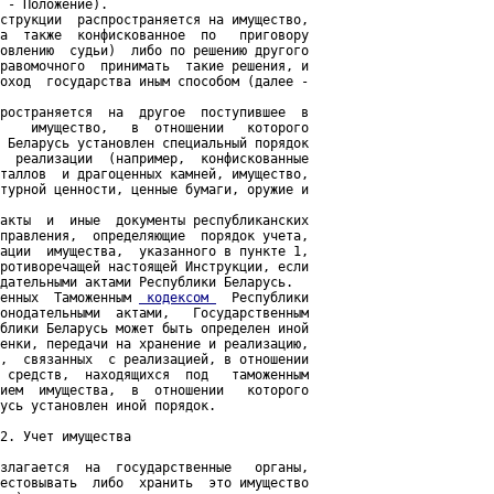
 - Положение).

струкции  распространяется на имущество,

а  также  конфискованное  по   приговору

овлению  судьи)  либо по решению другого

равомочного  принимать  такие решения, и

оход  государства иным способом (далее -

ространяется  на  другое  поступившее  в

    имущество,   в  отношении   которого

 Беларусь установлен специальный порядок

  реализации  (например,  конфискованные

таллов  и драгоценных камней, имущество,

турной ценности, ценные бумаги, оружие и

акты  и  иные  документы республиканских

правления,  определяющие  порядок учета,

ации  имущества,  указанного в пункте 1,

ротиворечащей настоящей Инструкции, если

дательными актами Республики Беларусь.

енных  Таможенным 
 кодексом 
  Республики

онодательными  актами,   Государственным

блики Беларусь может быть определен иной

енки, передачи на хранение и реализацию,

,  связанных  с реализацией, в отношении

 средств,  находящихся  под   таможенным

ием  имущества,  в  отношении   которого

усь установлен иной порядок.

2. Учет имущества

злагается  на  государственные   органы,

естовывать  либо  хранить  это имущество
