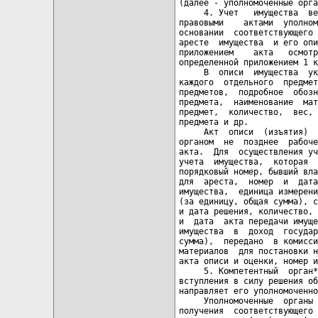
(далее - уполномоченные орга
     4. Учет   имущества  ве
правовыми    актами  уполном
основании  соответствующего 
аресте  имущества  и его опи
приложением    акта   осмотр
определенной приложением 1 к
     В  описи  имущества  ук
каждого  отдельного  предмет
предметов,  подробное  обозн
предмета,  наименование  мат
предмет,  количество,  вес, 
предмета и др.

     Акт  описи  (изъятия)  
органом  не  позднее  рабоче
акта.  Для  осуществления уч
учета  имущества,  которая  
порядковый номер, бывший вла
для  ареста,  номер  и  дата
имущества,  единица измерени
(за единицу, общая сумма), с
и дата решения, количество, 
и  дата  акта передачи имуще
имущества  в  доход  государ
сумма),  передано  в комисси
материалов  для постановки н
акта описи и оценки, номер и
     5. Компетентный  орган*
вступления в силу решения об
направляет его уполномоченно
     Уполномоченные  органы 
получения  соответствующего 