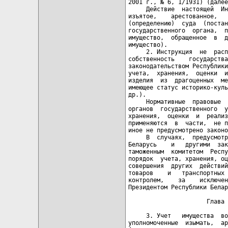
2001 г., № 6, 1/1931) (далее
     Действие  настоящей  Ин
изъятое,    арестованное,   
(определению)  суда  (постан
государственного  органа,  п
имущество,  обращенное  в  д
имущество).

     2. Инструкция  не  расп
собственность    государства
законодательством Республики
учета,  хранения,  оценки  и
изделия  из  драгоценных  ме
имеющее статус историко-куль
др.).

     Нормативные  правовые  
органов  государственного  у
хранения,  оценки  и  реализ
применяются  в  части,  не п
иное не предусмотрено законо
     В  случаях,  предусмотр
Беларусь    и   другими  зак
таможенным  комитетом  Респу
порядок  учета, хранения, оц
совершения  других  действий
товаров    и   транспортных 
контролем,    за    исключен
Президентом Республики Белар
                      Глава 
     3. Учет   имущества  во
уполномоченные  изымать,  ар