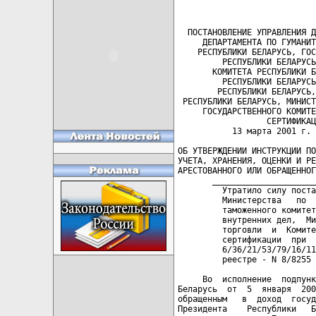
  ПОСТАНОВЛЕНИЕ УПРАВЛЕНИЯ Д
     ДЕПАРТАМЕНТА ПО ГУМАНИТ
    РЕСПУБЛИКИ БЕЛАРУСЬ, ГОС
         РЕСПУБЛИКИ БЕЛАРУСЬ
       КОМИТЕТА РЕСПУБЛИКИ Б
         РЕСПУБЛИКИ БЕЛАРУСЬ
        РЕСПУБЛИКИ БЕЛАРУСЬ,
 РЕСПУБЛИКИ БЕЛАРУСЬ, МИНИСТ
     ГОСУДАРСТВЕННОГО КОМИТЕ
                  СЕРТИФИКАЦ
           13 марта 2001 г. 
ОБ УТВЕРЖДЕНИИ ИНСТРУКЦИИ ПО
УЧЕТА, ХРАНЕНИЯ, ОЦЕНКИ И РЕ
АРЕСТОВАННОГО ИЛИ ОБРАЩЕННОГ
       _____________________
         Утратило силу поста
         Министерства   по  
         таможенного комитет
         внутренних дел,  Ми
         торговли  и  Комите
         сертификации  при  
         6/36/21/53/79/16/11
         реестре - N 8/8255 
     Во  исполнение  подпунк
Беларусь  от  5  января  200
обращенным   в  доход  госуд
Президента    Республики   Б