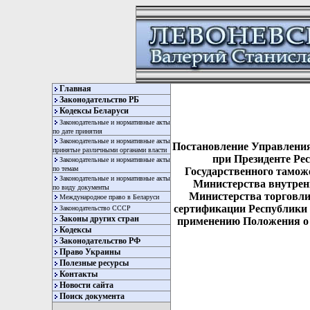
Главная
Законодательство РБ
Кодексы Беларуси
Законодательные и нормативные акты
по дате принятия
Законодательные и нормативные акты
Постановление Управления
принятые различными органами власти
при Президенте Ре
Законодательные и нормативные акты
по темам
Государственного тамож
Законодательные и нормативные акты
Министерства внутренн
по виду документы
Министерства торговли 
Международное право в Беларуси
сертификации Республики Б
Законодательство СССР
Законы других стран
применению Положения о п
Кодексы
Законодательство РФ
Право Украины
Полезные ресурсы
Контакты
Новости сайта
Поиск документа