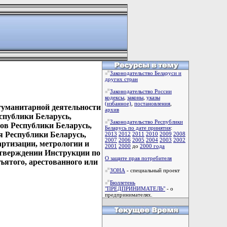
Законодательство Беларуси и
других стран
Законодательство России
кодексы
,
законы
,
указы
(избанное)
,
постановления
,
гуманитарной деятельности
архив
спублики Беларусь,
Законодательство Республики
ов Республики Беларусь,
Беларусь по дате принятия
:
я Республики Беларусь,
2013
2012
2011
2010
2009
2008
2007
2006
2005
2004
2003
2002
артизации, метрологии и
2001
2000
до
2000 года
 утверждении Инструкции по
О защите прав потребителя
ъятого, арестованного или
ЗОНА
- специальный проект
Бюллетень
"ПРЕДПРИНИМАТЕЛЬ"
- о
предпринимателях.