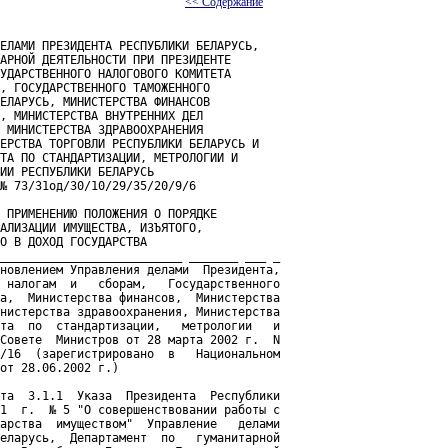
<< Содержание
ЕЛАМИ ПРЕЗИДЕНТА РЕСПУБЛИКИ БЕЛАРУСЬ,

АРНОЙ ДЕЯТЕЛЬНОСТИ ПРИ ПРЕЗИДЕНТЕ

УДАРСТВЕННОГО НАЛОГОВОГО КОМИТЕТА

, ГОСУДАРСТВЕННОГО ТАМОЖЕННОГО

ЕЛАРУСЬ, МИНИСТЕРСТВА ФИНАНСОВ

, МИНИСТЕРСТВА ВНУТРЕННИХ ДЕЛ

 МИНИСТЕРСТВА ЗДРАВООХРАНЕНИЯ

ЕРСТВА ТОРГОВЛИ РЕСПУБЛИКИ БЕЛАРУСЬ И

ТА ПО СТАНДАРТИЗАЦИИ, МЕТРОЛОГИИ И

ИИ РЕСПУБЛИКИ БЕЛАРУСЬ

№ 73/31од/30/10/29/35/20/9/6

 ПРИМЕНЕНИЮ ПОЛОЖЕНИЯ О ПОРЯДКЕ

АЛИЗАЦИИ ИМУЩЕСТВА, ИЗЪЯТОГО,

О В ДОХОД ГОСУДАРСТВА

__________________________ _______ ___ _

новлением Управления делами  Президента,

 налогам  и   сборам,   Государственного

а,  Министерства финансов,  Министерства

нистерства здравоохранения, Министерства

та  по  стандартизации,   метрологии   и

Совете  Министров от 28 марта 2002 г.  N

/16  (зарегистрировано  в   Национальном

от 28.06.2002 г.) 

та  3.1.1  Указа  Президента  Республики

1  г.  № 5 "О совершенствовании работы с

арства  имуществом"  Управление   делами

еларусь,  Департамент  по   гуманитарной
