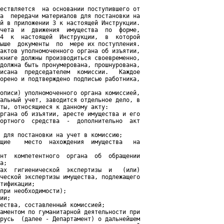
ествляется  на основании поступившего от

а  передачи материалов для постановки на

й в приложении 3 к настоящей Инструкции.

чета  и  движения  имущества  по  форме,

4  к  настоящей  Инструкции,  в  которой

ыше  документы  по  мере их поступления.

актов уполномоченного органа об изъятии,

книге должны производиться своевременно,

должна быть пронумерована, прошнурована,

исана  председателем  комиссии.   Каждое

орено и подтверждено подписью работника,

описи) уполномоченного органа комиссией,

альный учет, заводится отдельное дело, в

ты, относящиеся к данному акту:

ргана об изъятии, аресте имущества и его

ортного  средства  -  дополнительно  акт

 для постановки на учет в комиссию;

щие    место  нахождения  имущества   на

нт  компетентного  органа  об  обращении

а;

ах  гигиенической  экспертизы  и   (или)

ческой экспертизы имущества, подлежащего

тификации;

при необходимости);

ии;

ества, составленный комиссией;

аментом по гуманитарной деятельности при

русь  (далее - Департамент) о дальнейшем
