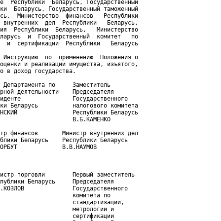
е  Республики  Беларусь, Государственный

ки  Беларусь, Государственный таможенный

сь,  Министерство  финансов   Республики

 внутренних  дел  Республики   Беларусь,

ия  Республики  Беларусь,   Министерство

ларусь  и  Государственный  комитет   по

  и  сертификации  Республики   Беларусь

 Инструкцию  по  применению  Положения о

оценки и реализации имущества, изъятого,

о в доход государства.

 Департамента по     Заместитель

рной деятельности    Председателя

иденте               Государственного

ки Беларусь          налогового комитета

НСКИЙ                Республики Беларусь

                     В.Б.КАМЕНКО

тр финансов       Министр внутренних дел

блики Беларусь    Республики Беларусь

ОРБУТ             В.В.НАУМОВ

истр торговли        Первый заместитель

публики Беларусь     Председателя

.КОЗЛОВ              Государственного

                     комитета по

                     стандартизации,

                     метрологии и

                     сертификации
