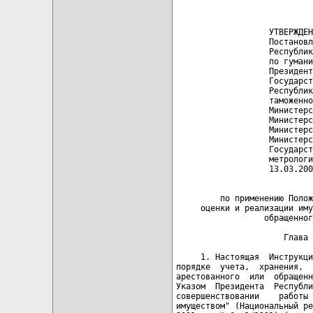
                            
                            
                   УТВЕРЖДЕН
                   Постановл
                   Республик
                   по гумани
                   Президент
                   Государст
                   Республик
                   таможенно
                   Министерс
                   Министерс
                   Министерс
                   Министерс
                   Государст
                   метрологи
                   13.03.200
                            
         по применению Полож
     оценки и реализации иму
                  обращенног
                      Глава 
     1. Настоящая  Инструкци
порядке  учета,  хранения,  
арестованного  или  обращенн
Указом  Президента  Республи
совершенствовании    работы 
имуществом" (Национальный ре