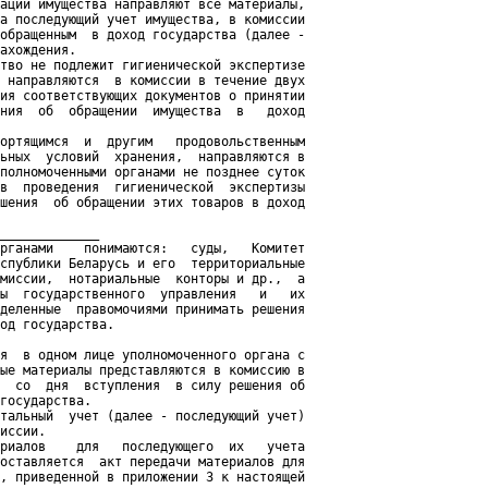
ации имущества направляют все материалы,

а последующий учет имущества, в комиссии

обращенным  в доход государства (далее -

ахождения.

тво не подлежит гигиенической экспертизе

 направляются  в комиссии в течение двух

ия соответствующих документов о принятии

ния  об  обращении  имущества  в   доход

ортящимся  и  другим   продовольственным

ьных  условий  хранения,  направляются в

полномоченными органами не позднее суток

в  проведения  гигиенической  экспертизы

шения  об обращении этих товаров в доход

_____________

рганами    понимаются:   суды,   Комитет

спублики Беларусь и его  территориальные

миссии,  нотариальные  конторы и др.,  а

ы  государственного  управления   и   их

деленные  правомочиями принимать решения

од государства.

я  в одном лице уполномоченного органа с

ые материалы представляются в комиссию в

  со  дня  вступления  в силу решения об

государства.

тальный  учет (далее - последующий учет)

иссии.

риалов    для   последующего  их   учета

оставляется  акт передачи материалов для

, приведенной в приложении 3 к настоящей
