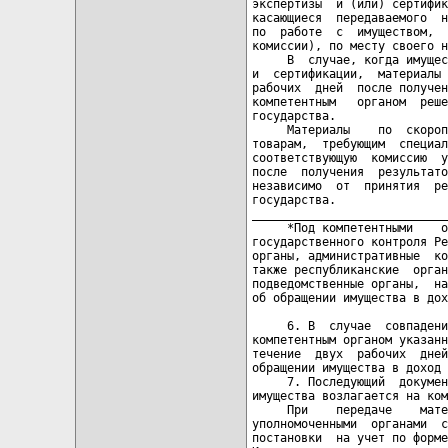
экспертизы  и (или) сертифик
касающиеся  передаваемого  н
по  работе  с  имуществом,  
комиссии), по месту своего н
     В  случае, когда имущес
и  сертификации,  материалы 
рабочих  дней  после получен
компетентным   органом  реше
государства.

     Материалы    по  скороп
товарам,  требующим  специал
соответствующую  комиссию  у
после  получения  результато
независимо  от  принятия  ре
государства.

____________________________
     *Под компетентными    о
государственного контроля Ре
органы, административные  ко
также республиканские  орган
подведомственные органы,  на
об обращении имущества в дох
     6. В  случае  совпадени
компетентным органом указанн
течение  двух  рабочих  дней
обращении имущества в доход 
     7. Последующий  докумен
имущества возлагается на ком
     При    передаче    мате
уполномоченными  органами  с
постановки  на учет по форме