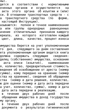
ны).

дется  в  соответствии  с   нормативными

оченных  органов  и  осуществляется   на

 акта  этого  органа  об изъятии и (или)

си. В отношении транспортных средств - с

а  транспортного  средства  (по   форме,

 настоящей Инструкции).

азываются:  полное и точное наименование

а  или  группы  однородных   равноценных

ачение  отличительных  признаков каждого

ериала,  из  которого  изготовлен каждый

 цвет,  длина,  качество, процент износа

имущества берется на учет уполномоченным

го  дня,  следующего за днем составления

ета уполномоченным органом ведется книга

должна  содержать  следующие   сведения:

делец (собственник) имущества, основание

  акта  описи  (изъятия),   наименование

я, количество, предварительная стоимость

ведения об освобождении от ареста (номер

сумма), кому передано на хранение (номер

ства на хранение), сведения об обращении

ства  (номер и дата решения, количество,

ю для оценки (номер и дата акта передачи

а учет, количество, сумма), номер и дата

 дата акта передачи в реализацию.

 в  течение  двух  рабочих  дней   после

 обращении имущества в доход государства

му органу.

 в  течение  двух  рабочих  дней   после

 документа  о  результатах гигиенической
