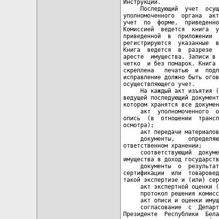
Инструкции.

     Последующий  учет  осущ
уполномоченного  органа  акт
учет  по  форме,  приведенно
Комиссией  ведется  книга  у
приведенной  в  приложении  
регистрируются  указанные  в
Книга  ведется  в  разрезе  
аресте  имущества. Записи в 
четко  и без помарок. Книга 
скреплена   печатью  и  подп
исправление должно быть огов
осуществляющего учет.

     На каждый акт изъятия (
ведущей последующий документ
котором хранятся все докумен
     акт  уполномоченного  о
опись  (в  отношении  трансп
осмотра);

     акт передачи материалов
     документы,    определяю
ответственном хранении;

     соответствующий  докуме
имущества в доход государств
     документы  о  результат
сертификации  или  товаровед
такой экспертизе и (или) сер
     акт экспертной оценки (
     протокол решения комисс
     акт описи и оценки имущ
     согласование  с  Департ
Президенте  Республики  Бела