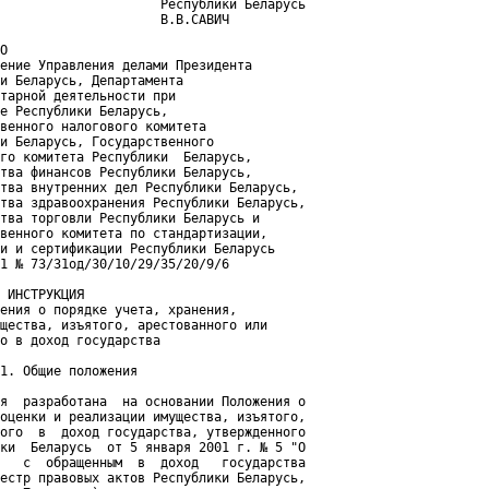
                     Республики Беларусь

                     В.В.САВИЧ

О

ение Управления делами Президента

и Беларусь, Департамента

тарной деятельности при

е Республики Беларусь,

венного налогового комитета

и Беларусь, Государственного

го комитета Республики  Беларусь,

тва финансов Республики Беларусь,

тва внутренних дел Республики Беларусь,

тва здравоохранения Республики Беларусь,

тва торговли Республики Беларусь и

венного комитета по стандартизации,

и и сертификации Республики Беларусь

1 № 73/31од/30/10/29/35/20/9/6

 ИНСТРУКЦИЯ

ения о порядке учета, хранения,

щества, изъятого, арестованного или

о в доход государства

1. Общие положения

я  разработана  на основании Положения о

оценки и реализации имущества, изъятого,

ого  в  доход государства, утвержденного

ки  Беларусь  от 5 января 2001 г. № 5 "О

   с  обращенным  в  доход   государства

естр правовых актов Республики Беларусь,
