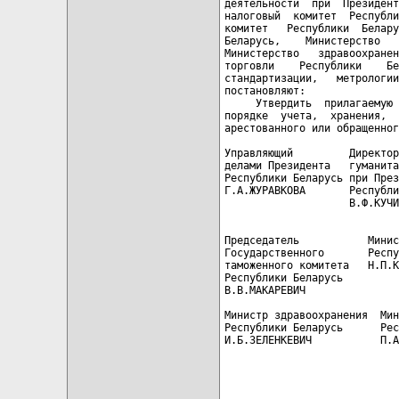
деятельности  при  Президент
налоговый  комитет  Республи
комитет   Республики  Белару
Беларусь,    Министерство   
Министерство   здравоохранен
торговли    Республики    Бе
стандартизации,   метрологии
постановляют:

     Утвердить  прилагаемую 
порядке  учета,  хранения,  
арестованного или обращенног
Управляющий         Директор
делами Президента   гуманита
Республики Беларусь при През
Г.А.ЖУРАВКОВА       Республи
                    В.Ф.КУЧИ
                            
Председатель           Минис
Государственного       Респу
таможенного комитета   Н.П.К
Республики Беларусь

В.В.МАКАРЕВИЧ

Министр здравоохранения  Мин
Республики Беларусь      Рес
И.Б.ЗЕЛЕНКЕВИЧ           П.А
                            
                            
                            
                            