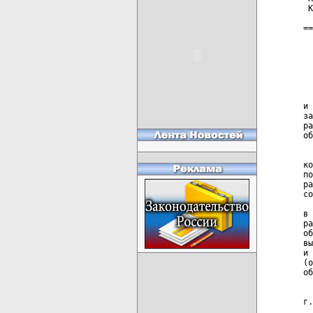
 К
==
  
  
  
  
и 
за
ра
об
  
ко
по
ра
со
  
в 
ра
об
вы
и 
(о
об
  
г.