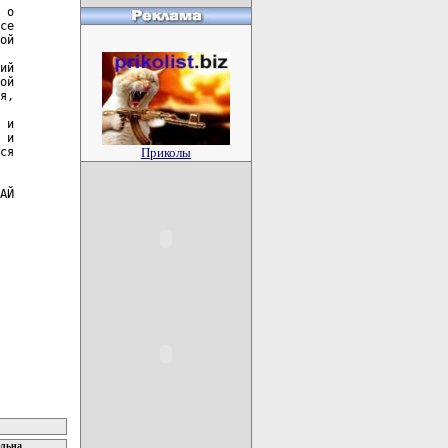
 о

се

ой

ий

ой

я,

 и

 и

ся

Приколы
АЙ

 

ельна