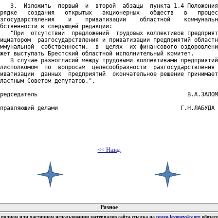
   3.  Изложить  первый  и  второй  абзацы  пункта 1.4 Положения
рядке   создания   открытых   акционерных   обществ   в   процес
згосударствления    и    приватизации    областной    коммунальн
бственности в следующей редакции:

   "При  отсутствии  предложений  трудовых коллективов предприят
ициатором  разгосударствления и приватизации предприятий областн
ммунальной  собственности,  в  целях  их финансового оздоровлени
жет выступать Брестский областной исполнительный комитет.

   В случае разногласий между трудовыми коллективами предприятий
лисполкомом  по  вопросам  целесообразности  разгосударствления 
иватизации  данных  предприятий  окончательное решение принимает
ластным Советом депутатов.".

редседатель                                            В.А.ЗАЛОМ
правляющий делами                                    Г.Н.ЛАБУДА 
<< Назад
 документов
Разное
полном или частичном использовании материалов сайта ссылка на
pravo.levonevsky.org
обязат