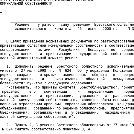
ОММУНАЛЬНОЙ СОБСТВЕННОСТИ

=

     _______________________________________________ _______ ___
       Решение    утратило   силу  решением  Брестского областно
       исполнительного    комитета   26   июня   2000 г.     N 3
   В целях приведения нормативных документов по разгосударствлен
приватизации областной коммунальной собственности в соответствие
конодательными    актами    Республики    Беларусь   по   вопрос
згосударствления   и  приватизации  государственной  собственнос
ластной исполнительный комитет решил:

   1.  Дополнить  решение  Брестского  областного  исполнительно
митета от 27 июля 1998  г.  N  624  "Об  утверждении  Положения 
рядке   создания   открытых   акционерных   обществ   в   процес
згосударствления    и    приватизации    областной    коммунальн
бственности" пунктом 2 следующего содержания:

   "Установить, что приказы комитета "Брестоблимущество", принят
 пределах     его    компетенции     и    определяющие     поряд
згосударствления   и  приватизации,   управления  и   распоряжен
ластной  коммунальной собственностью,  являются обязательными  д
полнения отраслевыми органами  управления облисполкома, концерна
объединениями,  созданными по решению облисполкома,  предприятия
бъединениями),  организациями  и  учреждениями,   находящимися  
ластной коммунальной собственности".

   2.  Пункты 2, 3 решения Брестского облисполкома от 27 июля 19
 N 624 считать соответственно пунктами 3, 4.
