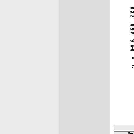
  
по
ра
со
  
ин
ко
мо
  
об
пр
об
 П
 У
карта новых
При 