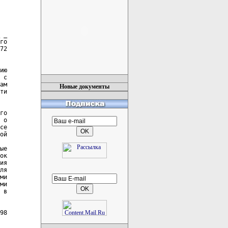
 _

го

72

ию

 с

ам

Новые документы
ти

го

 о

се

ой

ые

ок

ия

ля

ми

ми

 в

98
