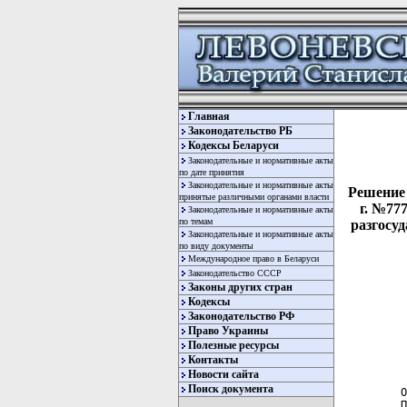
Главная
Законодательство РБ
Кодексы Беларуси
Законодательные и нормативные акты
по дате принятия
Законодательные и нормативные акты
Решение 
принятые различными органами власти
г. №77
Законодательные и нормативные акты
по темам
разгосу
Законодательные и нормативные акты
по виду документы
Международное право в Беларуси
Законодательство СССР
Законы других стран
Кодексы
Законодательство РФ
Право Украины
Полезные ресурсы
  
Контакты
  
Новости сайта
Поиск документа
 О
 П