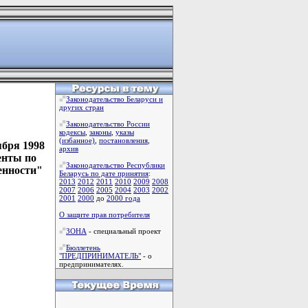
Законодательство Беларуси и
других стран
Законодательство России
кодексы
,
законы
,
указы
(избанное)
,
постановления
,
ября 1998
архив
енты по
Законодательство Республики
енности"
Беларусь по дате принятия
:
2013
2012
2011
2010
2009
2008
2007
2006
2005
2004
2003
2002
2001
2000
до
2000 года
О защите прав потребителя
ЗОНА
- специальный проект
Бюллетень
"ПРЕДПРИНИМАТЕЛЬ"
- о
предпринимателях.