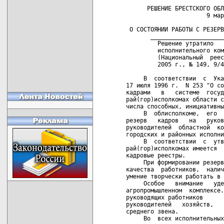
      РЕШЕНИЕ БРЕСТСКОГО ОБЛАСТНОГО ИСПОЛНИТЕЛЬНОГО КОМИТЕТА
                       9 марта 1998 г. N 203

 О СОСТОЯНИИ РАБОТЫ С РЕЗЕРВОМ КАДРОВОГО РЕЕСТРА ОБЛАСТИ
       _______________________________________________ _______ ___ _
         Решение утратило   силу   решением   Брестского  областного
         исполнительного комитета  от  5  сентября  2005  г.  №  586
         (Национальный  реестр  правовых  актов Республики Беларусь,
         2005 г., № 149, 9/4473)   

     В  соответствии  с  Указом  Президента  Республики  Беларусь от
17 июля 1996 г.  N 253 "О совершенствовании  работы  с  руководящими
кадрами   в   системе  государственных  органов"  в  облисполкоме  и
рай(гор)исполкомах области сформирован резерв руководящих кадров  из
числа способных, инициативных и творческих работников.
     В  облисполкоме,  его  отделах, комитетах и управлениях имеется
резерв   кадров   на   руководящие   должности   областного   звена,
руководителей  областной  коммунальной  собственности, председателей
городских и районных исполнительных комитетов.
     В  соответствии  с  утвержденной  программой  "Кадры"  во  всех
рай(гор)исполкомах имеется   резерв  на  должности,  входящие  в  их
кадровые реестры.
     При формировании резерва учитываются профессиональные и деловые
качества  работников,  наличие  у  них организаторских способностей,
умение творчески работать в современных условиях.
     Особое   внимание   уделяется   созданию   резерва   кадров   в
агропромышленном  комплексе. В облсельхозпроде сформирован резерв на
руководящих работников       аппаратов        обл(рай)сельхозпродов,
руководителей   хозяйств,   главных   специалистов  и  руководителей
среднего звена.
     Во  всех исполнительных комитетах на каждую должность, входящую
в резерв, имеется в основном по 2-3 кандидатуры.
     Зачисленные  в  резерв  привлекаются  к выполнению общественных
поручений,   к   подготовке  вопросов  на  заседания  исполкомов,  к
временному  исполнению  обязанностей  руководителей, приглашаются на
учебу, присутствуют на совещаниях, планерках.
     Одной  из форм работы с резервом кадров является организация их
учебы.
     В рай(гор)исполкомах  утверждены планы учебы с резервом кадров,
в соответствии с которыми  занятия  проводятся  не  реже  1  раза  в
квартал.  Отдельные  исполкомы  ищут  и  внедряют новые формы учебы.
Например, на базе Пинского горисполкома в ноябре 1997 года кандидаты
на  выдвижение  по предприятиям торговли прошли обучение в течение 5
дней  по  учебно-тематическому  плану  института  переподготовки   и
повышения   квалификации  кадров  Министерства  торговли  Республики
Беларусь с привлечением  преподавателей  института;  в  Ивацевичском
районе введена такая форма учебы, как "День дублера" и т.д.
     В  большинстве  райисполкомов  определены базовые хозяйства для
стажировки резерва руководящих кадров.
     В   Пружанском   районном  исполнительном  комитете  составлена
картотека  на  специалистов  всех  отраслей  города,  имеющих высшее
образование, что дает возможность иметь полную информацию о кадровом
потенциале  и  формировать  по-настоящему  работающий  и объективный
резерв.
     Положительной  оценки  заслуживает  работа  с  резервом  кадров
Дрогичинского, Ивацевичского, Каменецкого, Кобринского, Пружанского,
Столинского     райисполкомов,    Барановичского    и    Кобринского
горисполкомов.
     За  1997  год  по  области  выдвинуто  из  резерва на замещение
руководящих должностей 147 человек.
     Резерв  кадров  области ежегодно пересматривается и обновляется
за счет молодых, активных, грамотных работников.
     В ноябре-декабре 1997 года рай(гор)исполкомы переутвердили свой
резерв  кадров  на заседаниях исполнительных комитетов,  значительно
пополнив его из числа женщин и молодежи.
     В то  же  время  в  работе  с  резервом  кадров   имеется   ряд
недостатков  и  проблем.  При  его  формировании  не  в  полной мере
учитываются    деловые    и    морально-психологические     качества
претендентов.
     Не   все   зачисленные   в   его   состав   люди  соответствуют
предъявляемым  к ним требованиям, недостаточно ведется их подготовка
к  предполагаемой  должности,  не  всегда  своевременно  обновляется
состав  резерва работников, требует совершенствования организация их
учебы.
     Областной исполнительный комитет решил:

     1. Гор(рай)исполкомам в соответствии с указаниями Администрации
Президента Республики Беларусь  продолжить  работу  по  формированию
резерва   кадров,   входящих   в   реестр   исполнительных  органов,
обеспечению его качества и действенности.

     2. С учетом изменений и дополнений утвердить прилагаемый резерв
кадрового реестра област