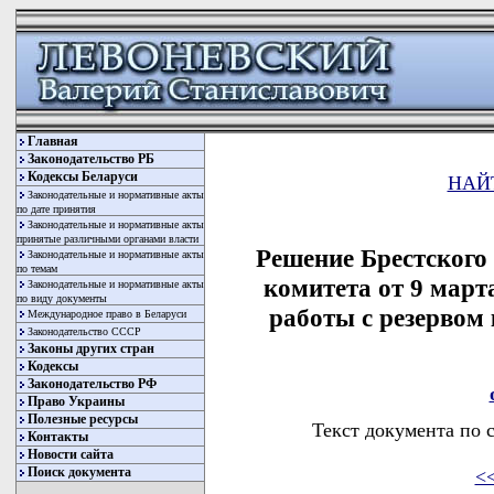
Главная
Законодательство РБ
Кодексы Беларуси
НАЙ
Законодательные и нормативные акты
по дате принятия
Законодательные и нормативные акты
принятые различными органами власти
Решение Брестского
Законодательные и нормативные акты
по темам
комитета от 9 март
Законодательные и нормативные акты
по виду документы
работы с резервом 
Международное право в Беларуси
Законодательство СССР
Законы других стран
Кодексы
Законодательство РФ
Право Украины
Полезные ресурсы
Текст документа по 
Контакты
Новости сайта
Поиск документа
<