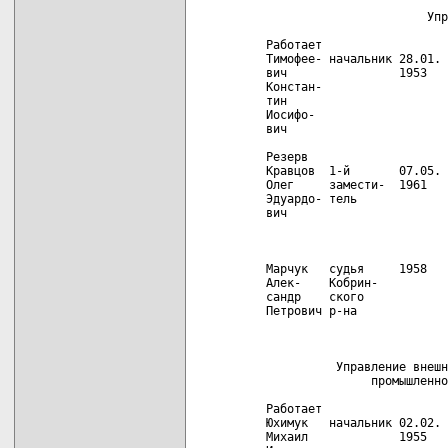
          Управление юстиции

  Работает
  Тимофее- начальник 28.01. д.Юш-  БГУ в     1994   слесарь,
  вич                1953   ковичи 1980 г.,         судья,
  Констан-                  Любан- правове-         зам.нач.
  тин                       ского  дение            юстиции
  Иосифо-                   р-на
  вич

  Резерв
  Кравцов  1-й       07.05. г.Кы-  БГУ в     1995   пом. про-
  Олег     замести-  1961   зыл    1990 г.,         курора,
  Эдуардо- тель             Ту-    юрист            следова-
  вич                       вин-                    тель,
                            ской                    судья
                            АССР

  Марчук   судья     1958   д.Туры в 1985 г. 1992   судья
  Алек-    Кобрин-          Сто-   Гроднен-
  сандр    ского            лин-   ский уни-
  Петрович р-на             ского  верситет,
                            р-на   правове-
                                   дение

            Управление внешнеэкономической деятельности,
                 промышленности, транспорта и связи

  Работает
  Юхимук   начальник 02.02. д.Ста- в 1977 г. 1996   преподава-
  Михаил             1955   рое    БИМСХ,           тель СПТУ,
  Иванович                  Рома-  инженер          комсомоль-
                            тово                    ская,
                            Мало-                   парт.
                            рит-                    работа,
                            ского                   нач. цеха
                            района                  завода,
                                                    нач.
                                                    управ.
                                                    гориспол-
                                                    кома

  Резерв
  Змачин-  зам. на-  09.04. г.     Белорус-  1997   специалист
  ская     чальника  1954   Брест  ский тех-        комитета
  Людмила                          нологи-          по
  Алексе-                          ческий           экономике,
  евна                             институт         гл.
                                   им.Кирова        специалист
                                   в 1978           управления
                                   г., хими-
                                   ческая
                                   техноло-
                                   гия
                                   стекла и
                                   металлов

                           Отдел топлива

  Работает
  Бегеза   начальник 21.06. д.Пе-  в 1976    1997   водитель,
  Алек-              1946   ровое  г.               мастер,
  сандр                     Мало-  Брестский        инженер,
  Трофимо-                  рит-   инженер-         нач. мате-
  вич                       ского  но-строи-        риально-
                            р-на   тельный          техни-
                                   институт,        ческого
                                   инженер-         обеспече-
                                   строитель        ния
                                                    плановой
                                                    комиссии,
                                                    зав.общим
                                                    отделом,
                                                    зам.уп-
                                                    равляющего
                                                    делами обл-
                                                    исполкома

  Резерв
  Хведынич директор  1955   г.     в 1978 г. 1991   ст.
  Владимир Брестско-        Брест  педин-           инженер,
  Николае- го гор-                 ститут,          директор
  вич      топсбыта                учитель          гортопсбы-
                                   физики           та,
                                                    начальник
                                                    отдела
                                                    Госснаба

          Комитет по сельскому хозяйству и продовольствию

  Работает
  Буховец- председа- 26.05. г.     в 1977 г. 1998   агроном,
  кий Яков тель      1951   Столин Грод-            гл.агроном,
  Адамович                         ненский          директор
                                   сельхоз-         совхоза
                                   институт,        "Мухавец"
                                   ученый
                                   агроном

  Резерв
  Яковчик  директор  03.05. д.Дуб- Витебский 1991   ветфельд-
  Николай  совхоза   1952   ровки  ветери-     