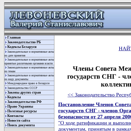
Главная
Законодательство РБ
Кодексы Беларуси
НАЙ
Законодательные и нормативные акты
по дате принятия
Законодательные и нормативные акты
принятые различными органами власти
Члены Совета Меж
Законодательные и нормативные акты
по темам
государств СНГ - ч
Законодательные и нормативные акты
по виду документы
коллекти
Международное право в Беларуси
Законодательство СССР
Законы других стран
<< Законодательство Респу
Кодексы
Законодательство РФ
Постановление Членов Совет
Право Украины
государств СНГ - членов Орг
Полезные ресурсы
безопасности от 27 апреля 200
Контакты
Новости сайта
"О ходе ратификации и выполн
Поиск документа
документам, принятым в рамка