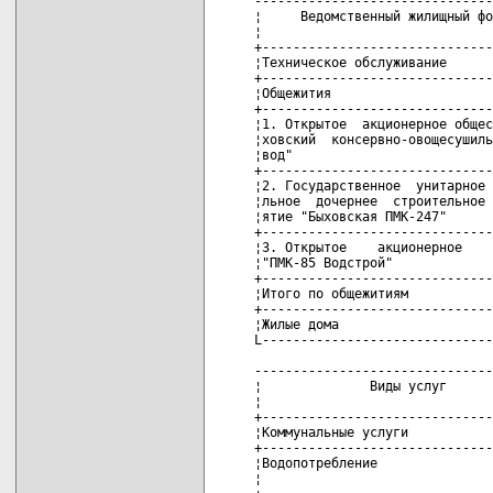
-------------------------------
¦     Ведомственный жилищный фо
¦                              
+------------------------------
¦Техническое обслуживание      
+------------------------------
¦Общежития                     
+------------------------------
¦1. Открытое  акционерное общес
¦ховский  консервно-овощесушиль
¦вод"                          
+------------------------------
¦2. Государственное  унитарное 
¦льное  дочернее  строительное 
¦ятие "Быховская ПМК-247"      
+------------------------------
¦3. Открытое    акционерное    
¦"ПМК-85 Водстрой"             
+------------------------------
¦Итого по общежитиям           
+------------------------------
¦Жилые дома                    
L------------------------------
-------------------------------
¦              Виды услуг      
¦                              
+------------------------------
¦Коммунальные услуги           
+------------------------------
¦Водопотребление               
¦                              