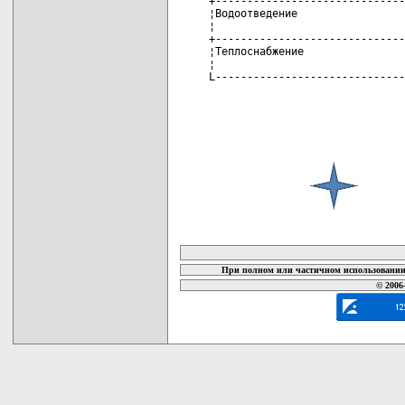
+------------------------------
¦Водоотведение                 
¦                              
+------------------------------
¦Теплоснабжение                
¦                              
L------------------------------
карта новых документов
При полном или частичном использовании 
© 2006