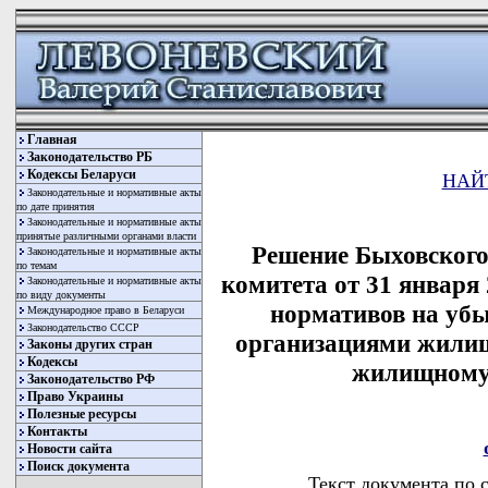
Главная
Законодательство РБ
Кодексы Беларуси
НАЙ
Законодательные и нормативные акты
по дате принятия
Законодательные и нормативные акты
принятые различными органами власти
Решение Быховского
Законодательные и нормативные акты
по темам
комитета от 31 января
Законодательные и нормативные акты
по виду документы
нормативов на уб
Международное право в Беларуси
Законодательство СССР
организациями жилищ
Законы других стран
Кодексы
жилищному 
Законодательство РФ
Право Украины
Полезные ресурсы
Контакты
Новости сайта
Поиск документа
Текст документа по 