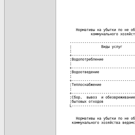
                               
                               
                               
                               
                               
   Нормативы на убытки по не об
          коммунального хозяйст
-------------------------------
¦              Виды услуг      
¦                              
+------------------------------
¦Водопотребление               
¦                              
+------------------------------
¦Водоотведение                 
¦                              
+------------------------------
¦Теплоснабжение                
¦                              
+------------------------------
¦Сбор,  вывоз  и обезвреживание
¦бытовых отходов               
L------------------------------
   Нормативы на убытки по не об
 коммунального хозяйства ведомс
                               