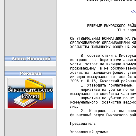
<
        РЕШЕНИЕ БЫХОВСКОГО РАЙО
                      31 января
ОБ УТВЕРЖДЕНИИ НОРМАТИВОВ НА УБ
ОБСЛУЖИВАЕМОМУ ОРГАНИЗАЦИЯМИ ЖИ
ХОЗЯЙСТВА ЖИЛИЩНОМУ ФОНДУ НА 20
     В  соответствии с Инструкц
контролю  за  бюджетными ассигн
части  затрат на жилищно-коммун
проживающему  в не обслуживаемо
хозяйства  жилищном фонде, утве
жилищно-коммунального  хозяйств
2006 г. № 16, Быховский районны
     1. Утвердить прилагаемые:

     нормативы на убытки по не 
коммунального хозяйства частном
     нормативы на убытки по не 
коммунального  хозяйства ведомс
лиц.

     2.  Контроль  за  выполнен
финансовый отдел Быховского рай
Председатель                   
Управляющий делами             