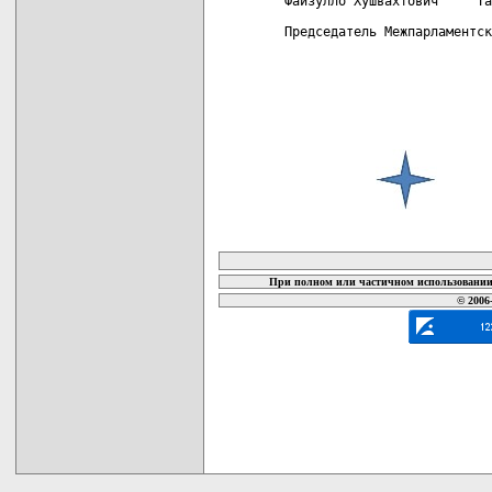
 Файзулло Хушвахтович     Та
 Председатель Межпарламентск
карта новых документов
При полном или частичном использовании 
© 2006