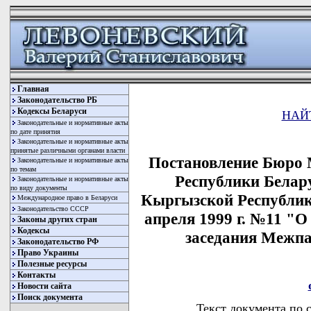
Главная
Законодательство РБ
Кодексы Беларуси
НАЙ
Законодательные и нормативные акты
по дате принятия
Законодательные и нормативные акты
принятые различными органами власти
Постановление Бюро 
Законодательные и нормативные акты
по темам
Республики Белару
Законодательные и нормативные акты
по виду документы
Кыргызской Республик
Международное право в Беларуси
Законодательство СССР
апреля 1999 г. №11 "О
Законы других стран
Кодексы
заседания Межпа
Законодательство РФ
Право Украины
Полезные ресурсы
Контакты
Новости сайта
Поиск документа
Текст документа по 