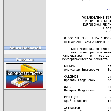
<
           ПОСТАНОВЛЕНИЕ БЮР
             РЕСПУБЛИКИ БЕЛА
            КЫРГЫЗСКОЙ РЕСПУ
                       4 апр
                         г.С
 О СОСТАВЕ СЕКРЕТАРИАТА ВОСЬ
 МЕЖПАРЛАМЕНТСКОГО КОМИТЕТА

     Бюро Межпарламентского 
     внести на  рассмотрение
кандидатуры     в    состав 
Межпарламентского Комитета:

 КОЗЫРЬ                 - от
 Александр Викторович     Бе
 САБДЕНОВ               - от
 Оразалы Сабденович       Ка
 ДИЛЬ                   - от
 Валерий Исидорович       Ре
 КУЗНЕЦОВ               - от
 Юрий Павлович            Фе
 ХУШВАХТОВ              - от