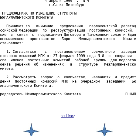
                     4 апреля 1999 г.  N 4

                       г.Санкт-Петербург

 ПРЕДЛОЖЕНИЯХ ПО ИЗМЕНЕНИЮ СТРУКТУРЫ

ЕЖПАРЛАМЕНТСКОГО КОМИТЕТА

   Принимая во   внимание   предложения   парламентской  делегац
ссийской Федерации  по  реструктуризации  постоянных  комиссий, 
кже  в  связи  с  подписанием Договора о Таможенном союзе и Един
ономическом   пространстве   Бюро    Межпарламентского    Комите
становляет:

   1. Согласиться    с    постановлением   совместного   заседан
стоянных комиссий МПК от 27 февраля 1999 года N 8  о  создании  
сла  членов  постоянных  комиссий  рабочей  группы  для подготов
оекта  решения  об  изменениях   в   структуре   Межпарламентско
митета.

   2. Рассмотреть  вопрос  о  количестве,  названиях  и  предмет
дения  постоянных  комиссий  МПК  на  очередном   заседании   Бю
жпарламентского Комитета.

редседатель Межпарламентского Комитета                     П.ШИП
<< Назад