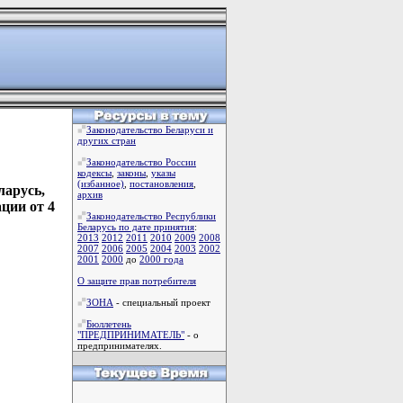
Законодательство Беларуси и
других стран
Законодательство России
кодексы
,
законы
,
указы
(избанное)
,
постановления
,
арусь,
архив
ции от 4
Законодательство Республики
Беларусь по дате принятия
:
2013
2012
2011
2010
2009
2008
2007
2006
2005
2004
2003
2002
2001
2000
до
2000 года
О защите прав потребителя
ЗОНА
- специальный проект
Бюллетень
"ПРЕДПРИНИМАТЕЛЬ"
- о
предпринимателях.