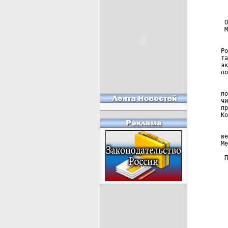
  
  
 О
 М
  
Ро
та
эк
по
  
по
чи
пр
Ко
  
ве
Ме
 П