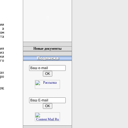
ии

 а

ом

та

ия

Новые документы
из

ки

го

ах

ро

УК
