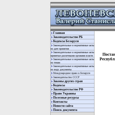
Главная
Законодательство РБ
Кодексы Беларуси
Законодательные и нормативные акты
по дате принятия
Законодательные и нормативные акты
Поста
принятые различными органами власти
Республ
Законодательные и нормативные акты
по темам
Законодательные и нормативные акты
по виду документы
Международное право в Беларуси
Законодательство СССР
Законы других стран
Кодексы
Законодательство РФ
Право Украины
Полезные ресурсы
Контакты
  
Новости сайта
  
Поиск документа
  