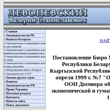
Главная
Законодательство РБ
Кодексы Беларуси
НАЙ
Законодательные и нормативные акты
по дате принятия
Законодательные и нормативные акты
принятые различными органами власти
Постановление Бюро 
Законодательные и нормативные акты
по темам
Республики Белару
Законодательные и нормативные акты
по виду документы
Кыргызской Республик
Международное право в Беларуси
Законодательство СССР
апреля 1999 г. №7 "
Законы других стран
Кодексы
ООН Договора об
Законодательство РФ
экономической и гума
Право Украины
Полезные ресурсы
1
Контакты
Новости сайта
Поиск документа