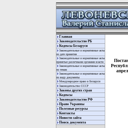
Главная
Законодательство РБ
Кодексы Беларуси
Законодательные и нормативные акты
по дате принятия
Законодательные и нормативные акты
Поста
принятые различными органами власти
Республ
Законодательные и нормативные акты
по темам
апрел
Законодательные и нормативные акты
по виду документы
Международное право в Беларуси
Законодательство СССР
Законы других стран
Кодексы
Законодательство РФ
Право Украины
Полезные ресурсы
Контакты
  
Новости сайта
  
Поиск документа
  