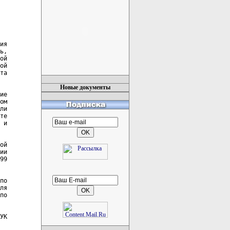
ия

ь,

ой

ой

та

Новые документы
ие

ом

ли

те

 и

ой

ии

99

по

ля

по

УК
