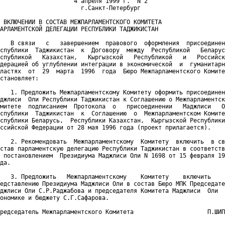
                     4 апреля 1999 г.  N 2

                       г.Санкт-Петербург

 ВКЛЮЧЕНИИ В СОСТАВ МЕЖПАРЛАМЕНТСКОГО КОМИТЕТА

АРЛАМЕНТСКОЙ ДЕЛЕГАЦИИ РЕСПУБЛИКИ ТАДЖИКИСТАН

   В связи   с   завершением  правового  оформления  присоединен
спублики  Таджикистан  к  Договору  между  Республикой   Беларус
спубликой   Казахстан,   Кыргызской   Республикой   и   Российск
дерацией об углублении интеграции в экономической  и  гуманитарн
ластях  от  29  марта  1996  года  Бюро Межпарламентского Комите
становляет:

   1. Предложить Межпарламентскому Комитету оформить присоединен
джлиси  Оли Республики Таджикистан к Соглашению о Межпарламентск
митете  подписанием  Протокола  о   присоединении   Маджлиси   О
спублики  Таджикистан  к  Соглашению  о  Межпарламентском Комите
спублики Беларусь,  Республики Казахстан,  Кыргызской Республики
ссийской Федерации от 28 мая 1996 года (проект прилагается).

   2. Рекомендовать  Межпарламентскому  Комитету  включить  в св
став парламентскую делегацию Республики Таджикистан в соответств
 постановлением  Президиума Маджлиси Оли N 1698 от 15 февраля 19
да.

   3. Предложить   Межпарламентскому    Комитету    включить    
едставлению Президиума Маджлиси Оли в состав Бюро МПК Председате
джлиси Оли С.Р.Раджабова и председателя Комитета Маджлиси  Оли  
ономике и бюджету С.Г.Сафарова.

редседатель Межпарламентского Комитета                     П.ШИП