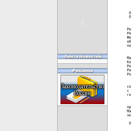
  
  
 О
 П
  
Ре
Ре
Фе
об
по
  
Ма
Ко
Ре
Ре
Ро
  
со
с 
го
  
пр
Ма
эк
 П