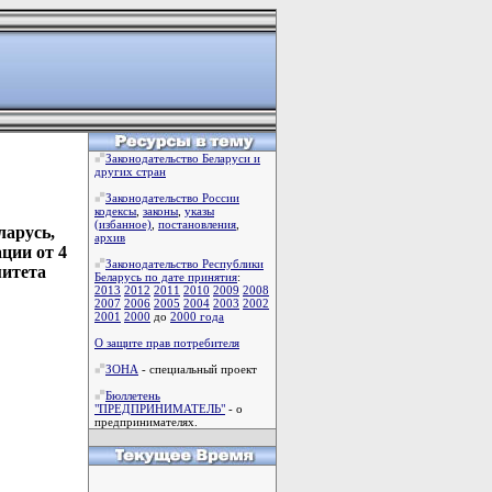
Законодательство Беларуси и
других стран
Законодательство России
кодексы
,
законы
,
указы
(избанное)
,
постановления
,
арусь,
архив
ции от 4
Законодательство Республики
митета
Беларусь по дате принятия
:
2013
2012
2011
2010
2009
2008
2007
2006
2005
2004
2003
2002
2001
2000
до
2000 года
О защите прав потребителя
ЗОНА
- специальный проект
Бюллетень
"ПРЕДПРИНИМАТЕЛЬ"
- о
предпринимателях.