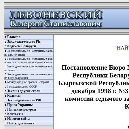
Главная
Законодательство РБ
Кодексы Беларуси
НАЙ
Законодательные и нормативные акты
по дате принятия
Законодательные и нормативные акты
принятые различными органами власти
Постановление Бюро 
Законодательные и нормативные акты
по темам
Республики Белару
Законодательные и нормативные акты
по виду документы
Кыргызской Республик
Международное право в Беларуси
Законодательство СССР
декабря 1998 г. №
Законы других стран
Кодексы
комиссии седьмого 
Законодательство РФ
К
Право Украины
Полезные ресурсы
Контакты
Новости сайта
Поиск документа