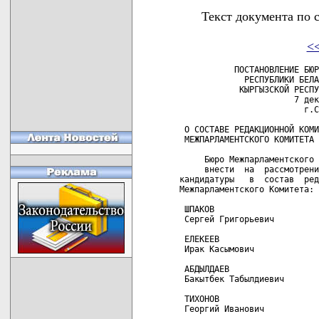
Текст документа по 
<
           ПОСТАНОВЛЕНИЕ БЮР
             РЕСПУБЛИКИ БЕЛА
            КЫРГЫЗСКОЙ РЕСПУ
                       7 дек
                         г.С
 О СОСТАВЕ РЕДАКЦИОННОЙ КОМИ
 МЕЖПАРЛАМЕНТСКОГО КОМИТЕТА

     Бюро Межпарламентского 
     внести  на  рассмотрени
кандидатуры   в  состав  ред
Межпарламентского Комитета:

 ШПАКОВ                     
 Сергей Григорьевич         
 ЕЛЕКЕЕВ                    
 Ирак Касымович             
 АБДЫЛДАЕВ                  
 Бакытбек Табылдиевич       
 ТИХОНОВ                    
 Георгий Иванович           