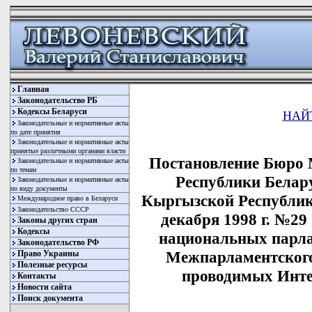
Главная
Законодательство РБ
Кодексы Беларуси
НАЙ
Законодательные и нормативные акты
по дате принятия
Законодательные и нормативные акты
принятые различными органами власти
Постановление Бюро 
Законодательные и нормативные акты
по темам
Республики Белару
Законодательные и нормативные акты
по виду документы
Кыргызской Республик
Международное право в Беларуси
Законодательство СССР
декабря 1998 г. №29
Законы других стран
Кодексы
национальных парла
Законодательство РФ
Межпарламентского
Право Украины
Полезные ресурсы
проводимых Инт
Контакты
Новости сайта
Поиск документа