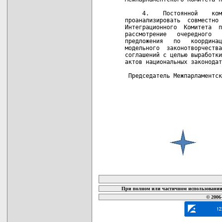
     4.    Постоянной    ком
проанализировать  совместно 
Интеграционного  Комитета  п
рассмотрение   очередного   
предложения   по   координац
модельного  законотворчества
соглашений с целью выработки
актов национальных законодат
 Председатель Межпарламентск
карта новых документов
При полном или частичном использовании 
© 2006