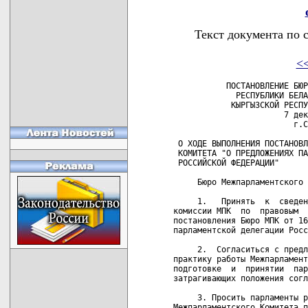
Текст документа по 
<
           ПОСТАНОВЛЕНИЕ БЮР
             РЕСПУБЛИКИ БЕЛА
            КЫРГЫЗСКОЙ РЕСПУ
                       7 дек
                         г.С
 О ХОДЕ ВЫПОЛНЕНИЯ ПОСТАНОВЛ
 КОМИТЕТА "О ПРЕДЛОЖЕНИЯХ ПА
 РОССИЙСКОЙ ФЕДЕРАЦИИ"

     Бюро Межпарламентского 
     1.   Принять  к  сведен
комиссии МПК  по  правовым  
постановления Бюро МПК от 16
парламентской делегации Росс
     2.  Согласиться с предл
практику работы Межпарламент
подготовке  и  принятии  пар
затрагивающих положения согл
     3. Просить парламенты р
Межпарламентского Комитета п