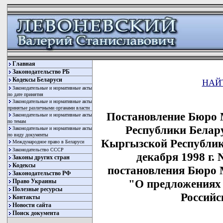
Главная
Законодательство РБ
Кодексы Беларуси
НАЙ
Законодательные и нормативные акты
по дате принятия
Законодательные и нормативные акты
принятые различными органами власти
Постановление Бюро 
Законодательные и нормативные акты
по темам
Республики Белару
Законодательные и нормативные акты
по виду документы
Кыргызской Республик
Международное право в Беларуси
Законодательство СССР
декабря 1998 г.
Законы других стран
Кодексы
постановления Бюро 
Законодательство РФ
"О предложениях
Право Украины
Полезные ресурсы
Российс
Контакты
Новости сайта
Поиск документа