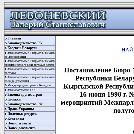
Главная
Законодательство РБ
Кодексы Беларуси
НАЙ
Законодательные и нормативные акты
по дате принятия
Законодательные и нормативные акты
принятые различными органами власти
Постановление Бюро 
Законодательные и нормативные акты
по темам
Республики Белару
Законодательные и нормативные акты
по виду документы
Кыргызской Республи
Международное право в Беларуси
Законодательство СССР
16 июня 1998 г.
Законы других стран
Кодексы
мероприятий Межпарла
Законодательство РФ
полуго
Право Украины
Полезные ресурсы
Контакты
Новости сайта
Поиск документа