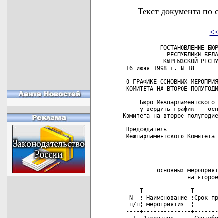
Текст документа по 
<
           ПОСТАНОВЛЕНИЕ БЮР
             РЕСПУБЛИКИ БЕЛА
            КЫРГЫЗСКОЙ РЕСПУ
 16 июня 1998 г. N 18       
 О ГРАФИКЕ ОСНОВНЫХ МЕРОПРИЯ
 КОМИТЕТА НА ВТОРОЕ ПОЛУГОДИ
     Бюро Межпарламентского 
     утвердить график    осн
Комитета на второе полугодие
 Председатель

 Межпарламентского Комитета 
                            
                            
          основных мероприят
                   на второе
 ----T--------------T-------
  N  ¦ Наименование ¦Срок пр
  п/п¦ мероприятия  ¦       
 ----+--------------+-------
   1. Заседания      Сентябр