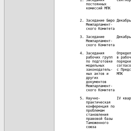
      постоянных            
      комиссий МПК          
   2. Заседание Бюро Декабрь
      Межпарламент-         
      ского Комитета

   3. Заседание      Декабрь
      Межпарламент-

      ского Комитета

   4. Заседания      Определ
      рабочих групп  в рабоч
      по подготовке  порядке
      модельных      согласо
      законодатель-  с Предс
      ных актов и    МПК

      других

      документов

      Межпарламент-

      ского Комитета

   5. Научно-        IV квар
      практическая          
      конференция по        
      проблемам

      становления

      правовой базы

      Таможенного

      союза
