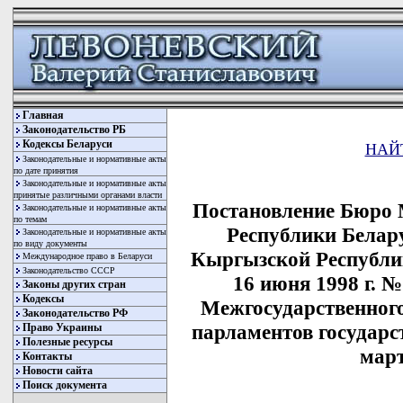
Главная
Законодательство РБ
Кодексы Беларуси
НАЙ
Законодательные и нормативные акты
по дате принятия
Законодательные и нормативные акты
принятые различными органами власти
Постановление Бюро 
Законодательные и нормативные акты
по темам
Республики Белару
Законодательные и нормативные акты
по виду документы
Кыргызской Республи
Международное право в Беларуси
Законодательство СССР
16 июня 1998 г. 
Законы других стран
Кодексы
Межгосударственного
Законодательство РФ
парламентов государст
Право Украины
Полезные ресурсы
март
Контакты
Новости сайта
Поиск документа