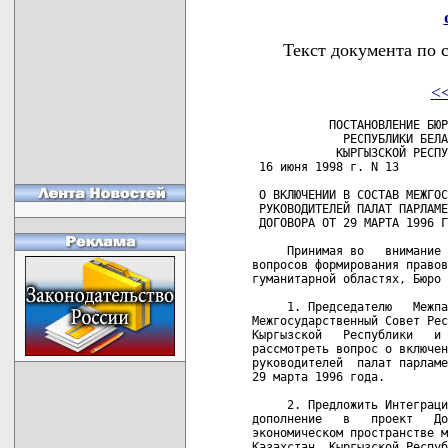
Текст документа по 
<
           ПОСТАНОВЛЕНИЕ БЮР
             РЕСПУБЛИКИ БЕЛА
            КЫРГЫЗСКОЙ РЕСПУ
 16 июня 1998 г. N 13       
 О ВКЛЮЧЕНИИ В СОСТАВ МЕЖГОС
 РУКОВОДИТЕЛЕЙ ПАЛАТ ПАРЛАМЕ
 ДОГОВОРА ОТ 29 МАРТА 1996 Г
     Принимая во   внимание 
вопросов формирования правов
гуманитарной областях, Бюро 
     1. Председателю   Межпа
Межгосударственный Совет Рес
Кыргызской   Республики   и 
рассмотреть вопрос о включен
руководителей  палат парламе
29 марта 1996 года.

     2. Предложить Интеграци
дополнение   в   проект   До
экономическом пространстве м
Казахстан, Кыргызской Респуб