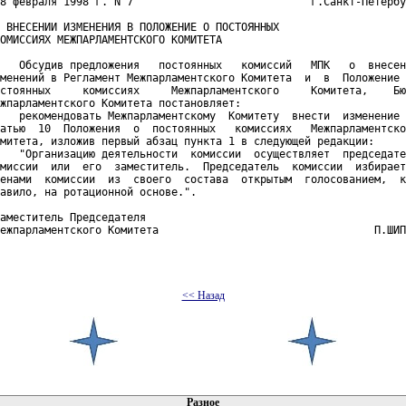
8 февраля 1998 г. N 7                            г.Санкт-Петербу
 ВНЕСЕНИИ ИЗМЕНЕНИЯ В ПОЛОЖЕНИЕ О ПОСТОЯННЫХ

ОМИССИЯХ МЕЖПАРЛАМЕНТСКОГО КОМИТЕТА

   Обсудив предложения   постоянных   комиссий   МПК   о  внесен
менений в Регламент Межпарламентского Комитета  и  в  Положение 
стоянных     комиссиях     Межпарламентского     Комитета,    Бю
жпарламентского Комитета постановляет:

   рекомендовать Межпарламентскому  Комитету  внести  изменение 
атью  10  Положения  о  постоянных   комиссиях   Межпарламентско
митета, изложив первый абзац пункта 1 в следующей редакции:

   "Организацию деятельности  комиссии  осуществляет  председате
миссии  или  его  заместитель.  Председатель  комиссии  избирает
енами  комиссии  из  своего  состава  открытым  голосованием,  к
авило, на ротационной основе.".

аместитель Председателя

ежпарламентского Комитета                                  П.ШИП
<< Назад
 документов
Разное