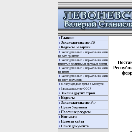
Главная
Законодательство РБ
Кодексы Беларуси
Законодательные и нормативные акты
по дате принятия
Законодательные и нормативные акты
Поста
принятые различными органами власти
Республи
Законодательные и нормативные акты
по темам
февр
Законодательные и нормативные акты
по виду документы
Международное право в Беларуси
Законодательство СССР
Законы других стран
Кодексы
Законодательство РФ
Право Украины
Полезные ресурсы
Контакты
  
Новости сайта
  
Поиск документа
  