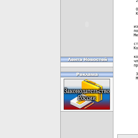
 2
 О
 К
  
из
по
Ме
  
ст
Ко
  
ко
чл
пр
 З
 М
карта новых