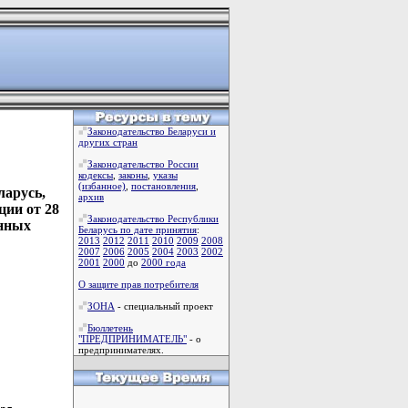
Законодательство Беларуси и
других стран
Законодательство России
кодексы
,
законы
,
указы
(избанное)
,
постановления
,
арусь,
архив
ции от 28
Законодательство Республики
янных
Беларусь по дате принятия
:
2013
2012
2011
2010
2009
2008
2007
2006
2005
2004
2003
2002
2001
2000
до
2000 года
О защите прав потребителя
ЗОНА
- специальный проект
Бюллетень
"ПРЕДПРИНИМАТЕЛЬ"
- о
предпринимателях.