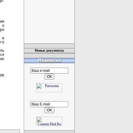
рг

ии

 о

ро

 в

го

ль

Новые документы
ся

ак

УК
