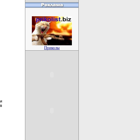
Приколы
и

в
