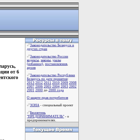
Законодательство Беларуси и
других стран
Законодательство России
кодексы
,
законы
,
указы
(избанное)
,
постановления
,
арусь,
архив
ции от 6
Законодательство Республики
ентского
Беларусь по дате принятия
:
2013
2012
2011
2010
2009
2008
2007
2006
2005
2004
2003
2002
2001
2000
до
2000 года
О защите прав потребителя
ЗОНА
- специальный проект
Бюллетень
"ПРЕДПРИНИМАТЕЛЬ"
- о
предпринимателях.