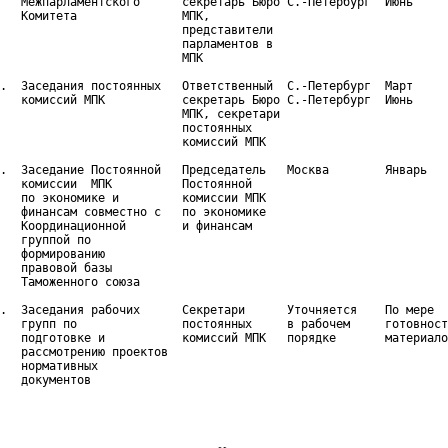
   Межпарламентского      секретарь Бюро С.-Петербург  Июнь

   Комитета               МПК,

                          представители

                          парламентов в

                          МПК

.  Заседания постоянных   Ответственный  С.-Петербург  Март

   комиссий МПК           секретарь Бюро С.-Петербург  Июнь

                          МПК, секретари

                          постоянных

                          комиссий МПК

.  Заседание Постоянной   Председатель   Москва        Январь

   комиссии  МПК          Постоянной

   по экономике и         комиссии МПК

   финансам совместно с   по экономике

   Координационной        и финансам

   группой по

   формированию

   правовой базы

   Таможенного союза

.  Заседания рабочих      Секретари      Уточняется    По мере

   групп по               постоянных     в рабочем     готовност
   подготовке и           комиссий МПК   порядке       материало
   рассмотрению проектов

   нормативных

   документов
