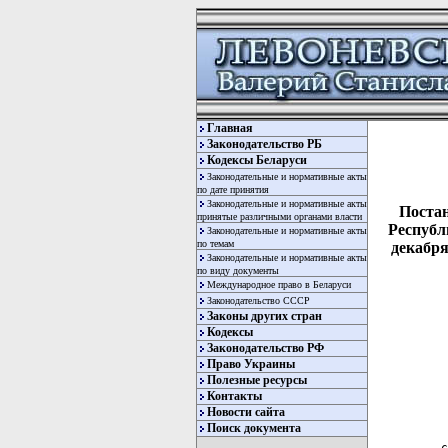
Главная
Законодательство РБ
Кодексы Беларуси
Законодательные и нормативные акты
по дате принятия
Законодательные и нормативные акты
Поста
принятые различными органами власти
Республ
Законодательные и нормативные акты
по темам
декабря
Законодательные и нормативные акты
по виду документы
Международное право в Беларуси
Законодательство СССР
Законы других стран
Кодексы
Законодательство РФ
Право Украины
Полезные ресурсы
Контакты
  
Новости сайта
  
Поиск документа
  