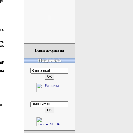
рг

го

ть

ом

Новые документы
ОВ

ие

--

я

--
