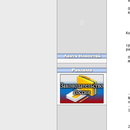
 6
 О
 К
  
  
Ко
  
ср
ра
 П
 М
  
  
  
  
 -
 N
 п
 -
 1
  
  
 2