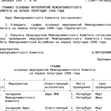
 декабря 1997 г. N 30                            г.Санкт-Петербу
 ГРАФИКЕ ОСНОВНЫХ МЕРОПРИЯТИЙ МЕЖПАРЛАМЕНТСКОГО

ОМИТЕТА НА ПЕРВОЕ ПОЛУГОДИЕ 1998 ГОДА

   Бюро Межпарламентского Комитета постановляет:

   1. Утвердить   график  основных  мероприятий  Межпарламентско
митета на первое полугодие 1998 года (прилагается).

   2. Поручить Председателю Межпарламентского Комитета согласова
оки  проведения  мероприятий  Межпарламентского  Комитета с план
боты Межпарламентской Ассамблеи на первое полугодие 1998 года.

редседатель

ежпарламентского Комитета                            А.МАТУБРАИМ
                                                        Приложен
                             ГРАФИК

        основных мероприятий Межпарламентского Комитета

                 на первое полугодие 1998 года

--T----------------------T--------------T------------T----------
  ¦  Мероприятие         ¦Ответственный ¦   Место    ¦   Срок

/п¦                      ¦исполнитель   ¦ проведения ¦ проведени
--+----------------------+--------------+------------+----------
.  Заседание              Бюро МПК       С.-Петербург  Март

   Межпарламентского                     С.-Петербург  Июнь

   Комитета

.  Заседание Бюро         Ответственный  С.-Петербург  Март
