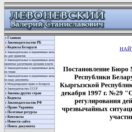
Главная
Законодательство РБ
Кодексы Беларуси
НАЙ
Законодательные и нормативные акты
по дате принятия
Законодательные и нормативные акты
принятые различными органами власти
Постановление Бюро 
Законодательные и нормативные акты
по темам
Республики Белару
Законодательные и нормативные акты
по виду документы
Кыргызской Республик
Международное право в Беларуси
Законодательство СССР
декабря 1997 г. №29 
Законы других стран
Кодексы
регулирования де
Законодательство РФ
чрезвычайных ситуаци
Право Украины
Полезные ресурсы
участн
Контакты
Новости сайта
Поиск документа