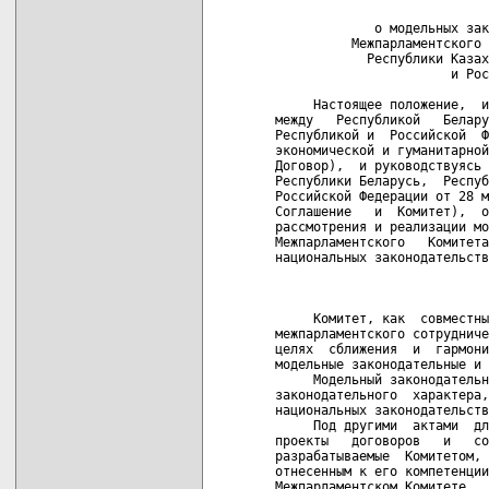
                            
             о модельных зак
          Межпарламентского 
            Республики Казах
                       и Рос
     Настоящее положение,  и
между   Республикой   Белару
Республикой и  Российской  Ф
экономической и гуманитарной
Договор),  и руководствуясь 
Республики Беларусь,  Респуб
Российской Федерации от 28 м
Соглашение   и  Комитет),  о
рассмотрения и реализации мо
Межпарламентского   Комитета
национальных законодательств
                            
     Комитет, как  совместны
межпарламентского сотрудниче
целях  сближения  и  гармони
модельные законодательные и 
     Модельный законодательн
законодательного  характера,
национальных законодательств
     Под другими  актами  дл
проекты   договоров   и   со
разрабатываемые  Комитетом, 
отнесенным к его компетенции
Межпарламентском Комитете.
