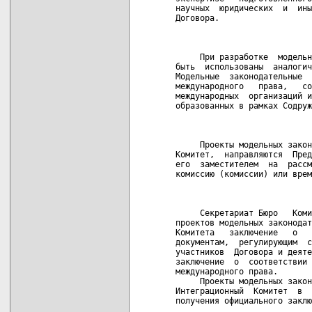
научных  юридических  и  ины
Договора.

                            
     При разработке  модельн
быть  использованы  аналогич
Модельные  законодательные  
международного   права,   со
международных  организаций и
образованных в рамках Содруж
                            
     Проекты модельных закон
Комитет,  направляются  Пред
его  заместителем  на  рассм
комиссию (комиссии) или врем
                            
     Секретариат Бюро   Коми
проектов модельных законодат
Комитета   заключение   о   
документам,  регулирующим  с
участников  Договора и деяте
заключение  о  соответствии 
международного права.

     Проекты модельных закон
Интеграционный  Комитет  в  
получения официального заклю