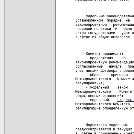
                            
     Модельные законодательн
установленном  порядке  на  
законопроектной   рекомендац
правовой политики  и  принят
актов государствами - участн
в сфере их общих интересов.

                            
     Комитет принимает:

     - предложения    по    
законопроектную рекомендацию
согласованные   начала   пра
участниками Договора определ
     - общие     принципы   
Межпарламентского   Комитета
регулирования;

     - модельный    закон   
Межпарламентского    Комитет
общественных отношений;

     - модельный    
 кодекс 
Межпарламентского Комитета, 
регулирующие определенную от
                            
     Подготовка модельных   
предусматривается в текущих 
а  также в принимаемых Комит