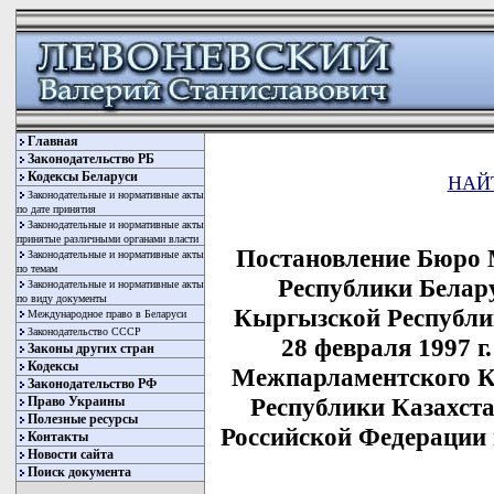
Главная
Законодательство РБ
Кодексы Беларуси
НАЙ
Законодательные и нормативные акты
по дате принятия
Законодательные и нормативные акты
принятые различными органами власти
Постановление Бюро 
Законодательные и нормативные акты
по темам
Республики Белару
Законодательные и нормативные акты
по виду документы
Кыргызской Республи
Международное право в Беларуси
Законодательство СССР
28 февраля 1997 г
Законы других стран
Кодексы
Межпарламентского К
Законодательство РФ
Республики Казахст
Право Украины
Полезные ресурсы
Российской Федерации
Контакты
Новости сайта
Поиск документа