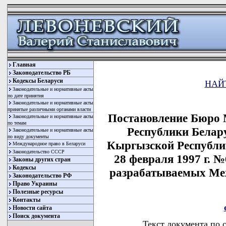
Главная
Законодательство РБ
Кодексы Беларуси
НАЙ
Законодательные и нормативные акты
по дате принятия
Законодательные и нормативные акты
принятые различными органами власти
Постановление Бюро 
Законодательные и нормативные акты
по темам
Республики Белару
Законодательные и нормативные акты
по виду документы
Кыргызской Республи
Международное право в Беларуси
Законодательство СССР
28 февраля 1997 г. 
Законы других стран
Кодексы
разрабатываемых Ме
Законодательство РФ
Право Украины
Полезные ресурсы
Контакты
Новости сайта
Поиск документа
Текст документа по 