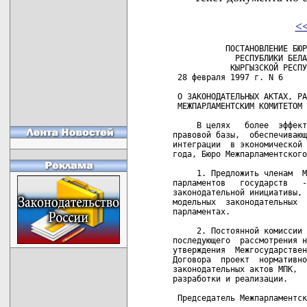
<
           ПОСТАНОВЛЕНИЕ БЮР
             РЕСПУБЛИКИ БЕЛА
            КЫРГЫЗСКОЙ РЕСПУ
 28 февраля 1997 г. N 6     
 О ЗАКОНОДАТЕЛЬНЫХ АКТАХ, РА
 МЕЖПАРЛАМЕНТСКИМ КОМИТЕТОМ

     В целях   более  эффект
правовой базы,  обеспечивающ
интеграции  в экономической 
года, Бюро Межпарламентского
     1. Предложить членам  М
парламентов   государств   -
законодательной инициативы, 
модельных  законодательных  
парламентах.

     2. Постоянной комиссии 
последующего  рассмотрения н
утверждения  Межгосударствен
Договора  проект  нормативно
законодательных актов МПК,  
разработки и реализации.

 Председатель Межпарламентск