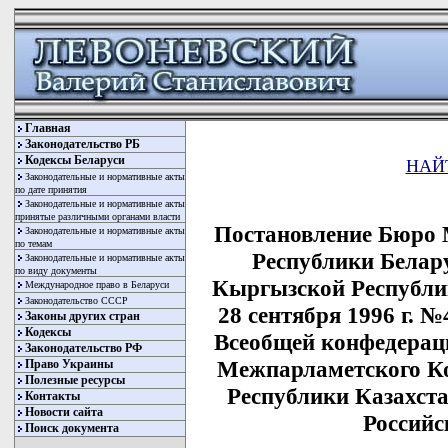
Главная
Законодательство РБ
Кодексы Беларуси
НАЙ
Законодательные и нормативные акты
по дате принятия
Законодательные и нормативные акты
принятые различными органами власти
Постановление Бюро 
Законодательные и нормативные акты
по темам
Республики Белару
Законодательные и нормативные акты
по виду документы
Кыргызской Республи
Международное право в Беларуси
Законодательство СССР
28 сентября 1996 г. 
Законы других стран
Кодексы
Всеобщей конфедерац
Законодательство РФ
Межпарламетского Ко
Право Украины
Полезные ресурсы
Республики Казахст
Контакты
Новости сайта
Российс
Поиск документа