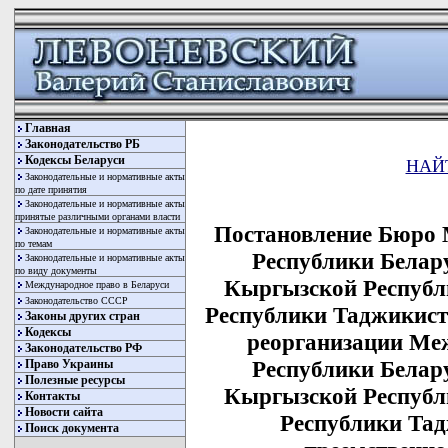
Главная
Законодательство РБ
Кодексы Беларуси
НАЙ
Законодательные и нормативные акты
по дате принятия
Законодательные и нормативные акты
принятые различными органами власти
Постановление Бюро 
Законодательные и нормативные акты
по темам
Республики Белару
Законодательные и нормативные акты
по виду документы
Кыргызской Республ
Международное право в Беларуси
Законодательство СССР
Республики Таджикиста
Законы других стран
Кодексы
реорганизации Ме
Законодательство РФ
Республики Белару
Право Украины
Полезные ресурсы
Кыргызской Республ
Контакты
Новости сайта
Республики Тад
Поиск документа