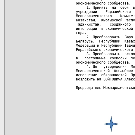
экономического сообщества:

     1. Принять  на  себя  в
учреждении    Евразийского  
Межпарламентского    Комитет
Казахстан,  Кыргызской Респу
Таджикистан,    созданного  
интеграции  в экономической 
года.

     2. Преобразовать  Бюро 
Беларусь,  Республики  Казах
Федерации и Республики Таджи
Евразийского экономического 
     3. Преобразовать постоя
в   постоянные  комиссии  Ме
экономического сообщества.

     4. До   утверждения  Ме
Межпарламентской  Ассамблее 
исполнение  обязанностей  Пр
возложить на ВОЙТОВИЧА Алекс
Председатель Межпарламентско