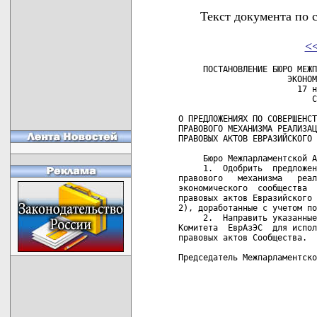
Текст документа по 
<
     ПОСТАНОВЛЕНИЕ БЮРО МЕЖПАРЛАМЕНТСКОЙ АССАМБЛЕИ ЕВРАЗИЙСКОГО
                      ЭКОНОМИЧЕСКОГО СООБЩЕСТВА
                        17 ноября 2005 г. № 7
                           Санкт-Петербург

О ПРЕДЛОЖЕНИЯХ ПО СОВЕРШЕНСТВОВАНИЮ ОРГАНИЗАЦИОННО-
ПРАВОВОГО МЕХАНИЗМА РЕАЛИЗАЦИИ И СИСТЕМАТИЗАЦИИ
ПРАВОВЫХ АКТОВ ЕВРАЗИЙСКОГО ЭКОНОМИЧЕСКОГО СООБЩЕСТВА

     Бюро Межпарламентской Ассамблеи ПОСТАНОВЛЯЕТ:
     1.  Одобрить  предложения по совершенствованию  организационно-
правового   механизма   реализации   правовых   актов   Евразийского
экономического  сообщества  и  проект  Положения  о  Едином  реестре
правовых актов Евразийского экономического сообщества (приложения 1,
2), доработанные с учетом поступивших замечаний.
     2.  Направить указанные документы в Секретариат Интеграционного
Комитета  ЕврАзЭС  для использования при разработке  соответствующих
правовых актов Сообщества.
     
Председатель Межпарламентской Ассамблеи                  Б.В.Грызлов
     
                                                    Приложение 1
                                                    к постановлению
                                                    Бюро МПА ЕврАзЭС
                                                    от 17.11.05 № 7
                                  
                             ПРЕДЛОЖЕНИЯ
 по совершенствованию организационно-правового механизма реализации
        правовых актов Евразийского экономического сообщества
                                  
     Настоящий  документ разработан на основании статьи 14  Договора
об  учреждении Евразийского экономического сообщества от 10  октября
2000 года и определяет:
     организационно-правовой   механизм    реализации    действующих
международных  договоров,  Основ законодательства  ЕврАзЭС,  решений
органов ЕврАзЭС;
     систему контроля за реализацией правовых актов ЕврАзЭС;
     соотношение правовых актов Сообщества с нормативными  правовыми
актами государств - членов ЕврАзЭС.

1. Общие положения

1.1. Основные понятия и определения

     Для  целей настоящего документа используются следующие основные
понятия и определения:
     правовые  акты Сообщества - действующие международные  договоры
(за  исключением  международных договоров, подлежащих  ратификации),
Основы    законодательства   ЕврАзЭС,   решения   органов   ЕврАзЭС,
обязательные  или  рекомендуемые для применения в  отдельных  сферах
правоотношений;
     национальные  акты  -  нормативные правовые  акты,  принятые  в
порядке,     установленном    законодательством    стран    ЕврАзЭС,
обеспечивающие  реализацию  целей  и  задач  ЕврАзЭС,   определяемых
правовыми актами Сообщества;
     гармонизация      (сближение,     унификация)      национальных
законодательств  -  правовые  процедуры установления  согласованного
порядка  регулирования  отдельных  сфер  правоотношений  посредством
юридической  интерпретации правовых актов Сообщества в  национальные
акты на принципах, взаимоприемлемых для государств - членов ЕврАзЭС,
при  приоритете  общепризнанных норм  международного  права,  в  том
числе:
     гармонизация национальных законодательств - правовая  процедура
приведения национальных актов в такое соотношение с правовыми актами
Сообщества,  при  котором национальные акты  по  своему  содержанию,
направленности,   правовым  последствиям   и   принципам   правового
регулирования  аналогичны (однородны) правовым актам Сообщества  при
различии   мер,   осуществляемых  государственными  органами   стран
Сообщества для достижения результата;
     сближение  национальных законодательств  -  правовая  процедура
приведения национальных актов в такое соотношение с правовыми актами
Сообщества,  при  котором национальные акты по своему  содержанию  и
направленности  в основном соответствуют (не противоречат)  правовым
актам Сообщества;
     унификация  национальных законодательств -  правовая  процедура
приведения национальных актов в такое соотношение с правовыми актами
Сообщества,   при   котором  нормы  национальных   актов   идентичны
(полностью   совпадают)  правоустанавливающим  нормам  и  положениям
правовых актов Сообщества;
     имплементация    -    юридическая    форма    реализации     на
внутригосударственном  уровне правовых  актов  Сообщества  путем  их
трансформации в соответствующие национальные акты, правовое средство
выполнения  достигнутых  международных  договоренностей  посредством
соответствующего изменения национального законо