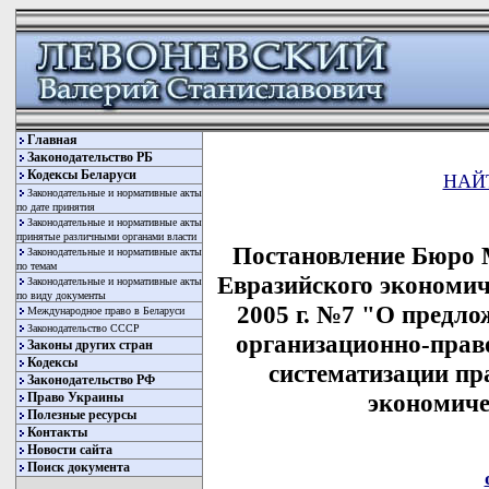
Главная
Законодательство РБ
Кодексы Беларуси
НАЙ
Законодательные и нормативные акты
по дате принятия
Законодательные и нормативные акты
принятые различными органами власти
Постановление Бюро 
Законодательные и нормативные акты
по темам
Евразийского экономич
Законодательные и нормативные акты
по виду документы
2005 г. №7 "О предл
Международное право в Беларуси
Законодательство СССР
организационно-прав
Законы других стран
Кодексы
систематизации пр
Законодательство РФ
экономиче
Право Украины
Полезные ресурсы
Контакты
Новости сайта
Поиск документа