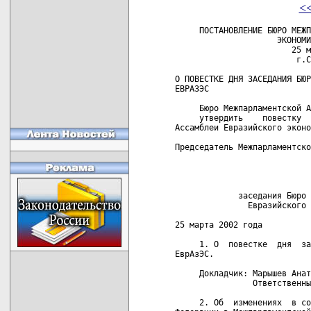
<
     ПОСТАНОВЛЕНИЕ БЮРО МЕЖП
                     ЭКОНОМИ
                        25 м
                         г.С
О ПОВЕСТКЕ ДНЯ ЗАСЕДАНИЯ БЮР
ЕВРАЗЭС

     Бюро Межпарламентской А
     утвердить    повестку  
Ассамблеи Евразийского эконо
Председатель Межпарламентско
                            
                            
             заседания Бюро 
               Евразийского 
25 марта 2002 года          
     1. О  повестке  дня  за
ЕврАзЭС.

     Докладчик: Марышев Анат
                Ответственны
     2. Об  изменениях  в со