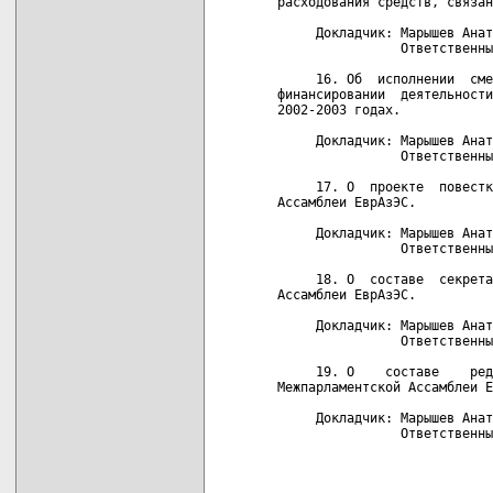
расходования средств, связан
     Докладчик: Марышев Анат
                Ответственны
     16. Об  исполнении  сме
финансировании  деятельности
2002-2003 годах.

     Докладчик: Марышев Анат
                Ответственны
     17. О  проекте  повестк
Ассамблеи ЕврАзЭС.

     Докладчик: Марышев Анат
                Ответственны
     18. О  составе  секрета
Ассамблеи ЕврАзЭС.

     Докладчик: Марышев Анат
                Ответственны
     19. О    составе    ред
Межпарламентской Ассамблеи Е
     Докладчик: Марышев Анат
                Ответственны