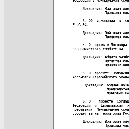
Федерации в Межпарламентской
     Докладчик: Войтович Але
                Председатель
     3. Об  изменении  в  со
ЕврАзЭС.

     Докладчик: Войтович Але
                Председатель
     4. О  проекте Договора 
экономического сообщества.

     Докладчик: Абдиев Жазбе
                председатель
                правовым воп
     5. О  проекте  Положени
Ассамблеи Евразийского эконо
      Докладчик: Абдиев Жазб
                 председател
                 правовым во
     6. О    проекте  Соглаш
Федерации  и  Евразийским  э
пребывания  Межпарламентской
сообщества на территории Рос
     Докладчик: Войтович Але
                Председатель