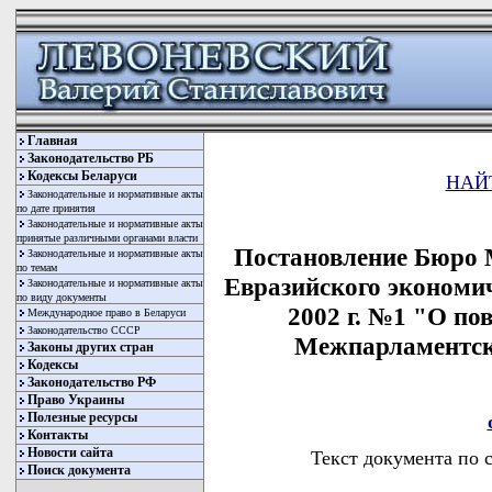
Главная
Законодательство РБ
Кодексы Беларуси
НАЙ
Законодательные и нормативные акты
по дате принятия
Законодательные и нормативные акты
принятые различными органами власти
Постановление Бюро 
Законодательные и нормативные акты
по темам
Евразийского экономич
Законодательные и нормативные акты
по виду документы
2002 г. №1 "О по
Международное право в Беларуси
Законодательство СССР
Межпарламентск
Законы других стран
Кодексы
Законодательство РФ
Право Украины
Полезные ресурсы
Контакты
Новости сайта
Текст документа по 
Поиск документа