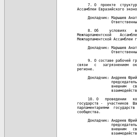
     7. О  проекте  структур
Ассамблеи Евразийского эконо
     Докладчик: Марышев Анат
                Ответственны
     8. Об     условиях    в
Межпарламентской    Ассамбле
Межпарламентской Ассамблеи г
     Докладчик: Марышев Анат
                Ответственны
     9. О составе рабочей гр
связи   с   загрязнением  ок
регионе.

     Докладчик: Андреев Юрий
                председатель
                внешним   св
                взаимодейств
     10. О   проведении   ко
государств -  участников  Ша
парламентариями  государств 
сообщества.

     Докладчик: Андреев Юрий
                председатель
                внешним   св
                взаимодейств