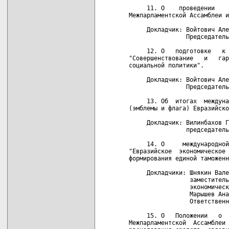
     11. О    проведении    
Межпарламентской Ассамблеи и
     Докладчик: Войтович Але
                Председатель
     12. О   подготовке   к 
"Совершенствование   и   гар
социальной политики".

     Докладчик: Войтович Але
                Председатель
     13. Об  итогах  междуна
(эмблемы и флага) Евразийско
     Докладчик: Вилинбахов Г
                председатель
     14. О     международной
"Евразийское  экономическое 
формирования единой таможенн
     Докладчики: Шнякин Вале
                 заместитель
                 экономическ
                 Марышев Ана
                 Ответственн
     15. О   Положении   о  
Межпарламентской  Ассамблеи 