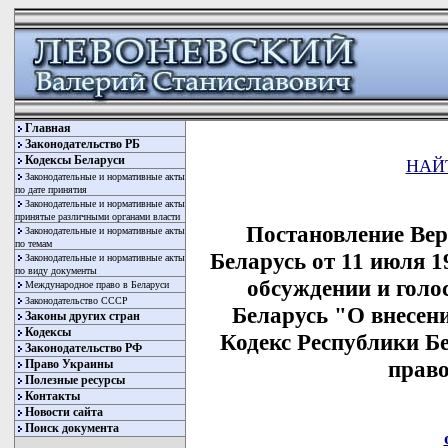
Главная
Законодательство РБ
Кодексы Беларуси
НАЙ
Законодательные и нормативные акты
по дате принятия
Законодательные и нормативные акты
принятые различными органами власти
Постановление Вер
Законодательные и нормативные акты
по темам
Беларусь от 11 июля 1
Законодательные и нормативные акты
по виду документы
обсуждении и голо
Международное право в Беларуси
Законодательство СССР
Беларусь "О внесен
Законы других стран
Кодексы
Кодекс Республики Б
Законодательство РФ
прав
Право Украины
Полезные ресурсы
Контакты
Новости сайта
Поиск документа