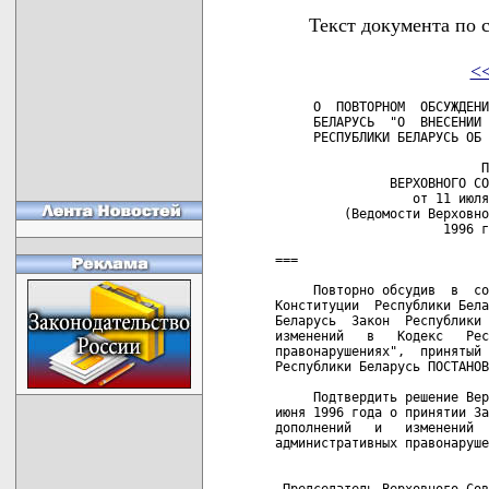
Текст документа по 
<
     О  ПОВТОРНОМ  ОБСУЖДЕНИ
     БЕЛАРУСЬ  "О  ВНЕСЕНИИ 
     РЕСПУБЛИКИ БЕЛАРУСЬ ОБ 
                           П
               ВЕРХОВНОГО СО
                  от 11 июля
         (Ведомости Верховно
                      1996 г
===

     Повторно обсудив  в  со
Конституции  Республики Бела
Беларусь  Закон  Республики 
изменений   в   Кодекс   Рес
правонарушениях",  принятый 
Республики Беларусь ПОСТАНОВ
     Подтвердить решение Вер
июня 1996 года о принятии За
дополнений   и   изменений  
административных правонаруше
 Председатель Верховного Сов