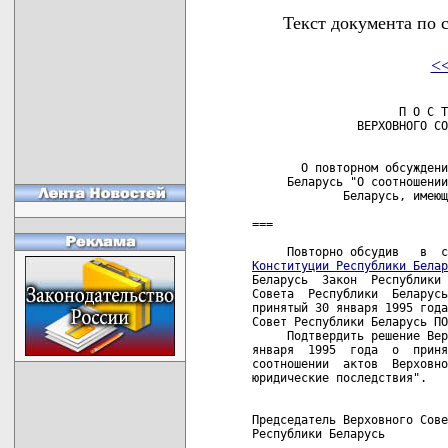
Текст документа по 
<
                     П О С Т
               ВЕРХОВНОГО СО
       О повторном обсуждени
     Беларусь "О соотношении
             Беларусь, имеющ
===

Конституции Республики Белар
Беларусь  Закон  Республики 
Совета  Республики  Беларусь
принятый 30 января 1995 года
Совет Республики Беларусь ПО
     Подтвердить решение Вер
января  1995  года  о  приня
соотношении  актов  Верховно
юридические последствия".

Председатель Верховного Сове
Республики Беларусь         