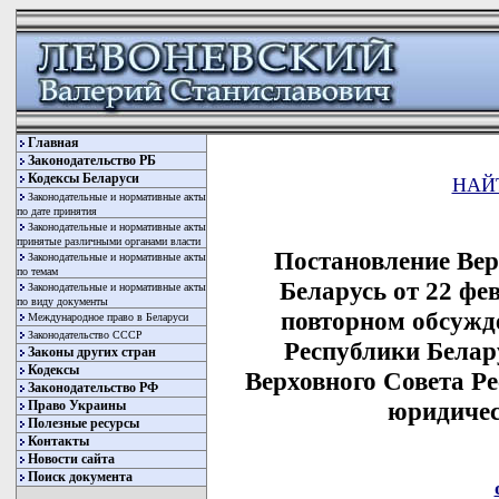
Главная
Законодательство РБ
Кодексы Беларуси
НАЙ
Законодательные и нормативные акты
по дате принятия
Законодательные и нормативные акты
принятые различными органами власти
Постановление Вер
Законодательные и нормативные акты
по темам
Беларусь от 22 фе
Законодательные и нормативные акты
по виду документы
повторном обсужд
Международное право в Беларуси
Законодательство СССР
Республики Белар
Законы других стран
Кодексы
Верховного Совета Р
Законодательство РФ
юридичес
Право Украины
Полезные ресурсы
Контакты
Новости сайта
Поиск документа