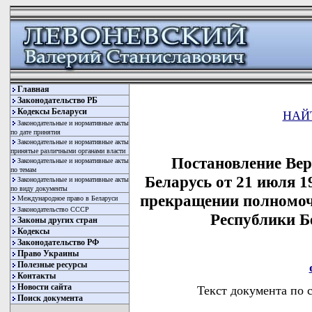
Главная
Законодательство РБ
Кодексы Беларуси
НАЙ
Законодательные и нормативные акты
по дате принятия
Законодательные и нормативные акты
принятые различными органами власти
Постановление Вер
Законодательные и нормативные акты
по темам
Беларусь от 21 июля 1
Законодательные и нормативные акты
по виду документы
прекращении полномоч
Международное право в Беларуси
Законодательство СССР
Республики Б
Законы других стран
Кодексы
Законодательство РФ
Право Украины
Полезные ресурсы
Контакты
Новости сайта
Текст документа по 
Поиск документа