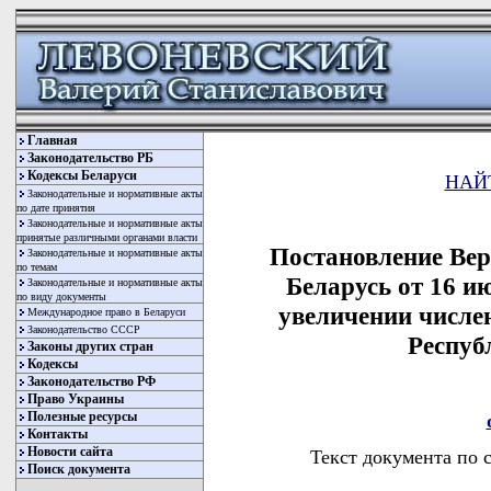
Главная
Законодательство РБ
Кодексы Беларуси
НАЙ
Законодательные и нормативные акты
по дате принятия
Законодательные и нормативные акты
принятые различными органами власти
Постановление Вер
Законодательные и нормативные акты
по темам
Беларусь от 16 и
Законодательные и нормативные акты
по виду документы
увеличении числе
Международное право в Беларуси
Законодательство СССР
Респуб
Законы других стран
Кодексы
Законодательство РФ
Право Украины
Полезные ресурсы
Контакты
Новости сайта
Текст документа по 
Поиск документа