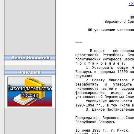
<
                          ПО
              Верховного Сов
      Об увеличении численно
                            
===

       В целях    обеспечени
целостности  Республики  Бел
политических интересов Верхо
п о с т а н о в л я е т:

     1. Установить  общую  ч
Беларусь в пределах 12500 во
служащих.

     2. Совету  Министров  Р
разработать   и   утвердить 
численность частей и подразд
финансирования   исходя  из 
установленной Верховным Сове
     Увеличение численности 
1993-1994 гг., в том числе в
     3. Данное Постановление
Председатель Верховного Сове
Республики Беларусь         
16 июня 1993 г., г. Минск.
