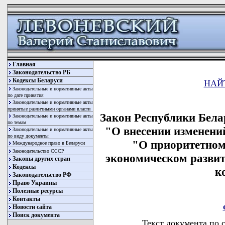
Главная
Законодательство РБ
Кодексы Беларуси
НАЙ
Законодательные и нормативные акты
по дате принятия
Законодательные и нормативные акты
принятые различными органами власти
Закон Республики Белар
Законодательные и нормативные акты
по темам
"О внесении изменени
Законодательные и нормативные акты
по виду документы
"О приоритетном
Международное право в Беларуси
Законодательство СССР
экономическом разви
Законы других стран
Кодексы
к
Законодательство РФ
Право Украины
Полезные ресурсы
Контакты
Новости сайта
Поиск документа
Текст документа по 