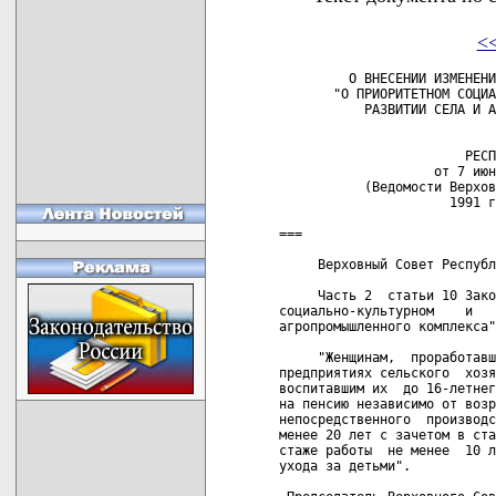
<
         О ВНЕСЕНИИ ИЗМЕНЕНИ
       "О ПРИОРИТЕТНОМ СОЦИА
           РАЗВИТИИ СЕЛА И А
                            
                        РЕСП
                    от 7 июн
           (Ведомости Верхов
                      1991 г
===

     Верховный Совет Республ
     Часть 2  статьи 10 Зако
социально-культурном    и   
агропромышленного комплекса"
     "Женщинам,  проработавш
предприятиях сельского  хозя
воспитавшим их  до 16-летнег
на пенсию независимо от возр
непосредственного  производс
менее 20 лет с зачетом в ста
стаже работы  не менее  10 л
ухода за детьми".
