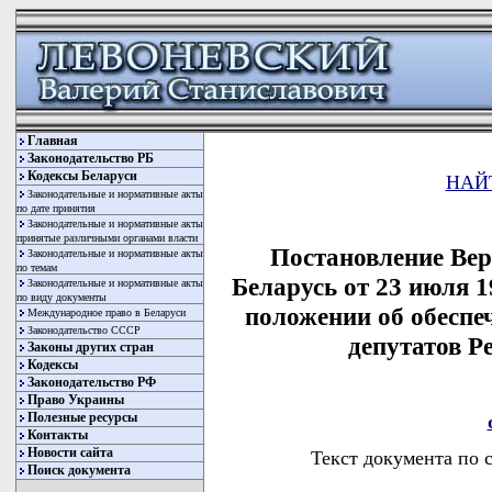
Главная
Законодательство РБ
Кодексы Беларуси
НАЙ
Законодательные и нормативные акты
по дате принятия
Законодательные и нормативные акты
принятые различными органами власти
Постановление Вер
Законодательные и нормативные акты
по темам
Беларусь от 23 июля 
Законодательные и нормативные акты
по виду документы
положении об обеспе
Международное право в Беларуси
Законодательство СССР
депутатов Р
Законы других стран
Кодексы
Законодательство РФ
Право Украины
Полезные ресурсы
Контакты
Новости сайта
Текст документа по 
Поиск документа