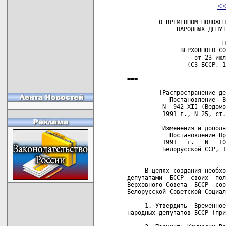
<
         О ВРЕМЕННОМ ПОЛОЖЕНИИ ОБ ОБЕСПЕЧЕНИИ ДЕЯТЕЛЬНОСТИ
              НАРОДНЫХ ДЕПУТАТОВ РЕСПУБЛИКИ БЕЛАРУСЬ

                           ПОСТАНОВЛЕНИЕ
               ВЕРХОВНОГО СОВЕТА РЕСПУБЛИКИ БЕЛАРУСЬ
                   от 23 июля 1990 г. N 167-XII
                 (СЗ БССР, 1990 г., N 22, ст.413)

===

         [Распространение действия:
            Постановление  Верховного  Совета  от  27  июня  1991 г.
          N  942-XII (Ведомости  Верховного Совета  Белорусской ССР,
          1991 г., N 25, ст.373);

          Изменения и дополнения:
            Постановление Президиума Верховного Совета от 30 августа
          1991   г.   N   1061-XII   (Ведомости   Верховного  Совета
          Белорусской ССР, 1991 г., N 29, ст.483).]


     В целях создания необходимых условий для  выполнения  народными
депутатами  БССР  своих  полномочий  и  впредь  до  принятия сессией
Верховного Совета  БССР  соответствующего  закона,  Верховный  Совет
Белорусской Советской Социалистической Республики постановляет:

     1. Утвердить  Временное  положение  об обеспечении деятельности
народных депутатов БССР (прилагается).

     2. Поручить Комиссии Верховного Совета БССР по законодательству
и  Комиссии  Верховного  Совета  БССР  по  вопросам  работы  Советов
народных депутатов и развития самоуправления  в  3-х  месячный  срок
разработать  и представить в Верховный Совет БССР проект Положения о
помощнике-секретаре народного депутата БССР.

     3. Ввести  в  действие  Временное  положение   об   обеспечении
деятельности   народных  депутатов  БССР  с  1  августа  1990  года.

 Председатель Верховного Совета Белорусской ССР          Н.ДЕМЕНТЕЙ



                                    Утверждено Постановлением
                               Верховного Совета Белорусской ССР
                                 от 23 июля 1990 года N 167-ХII


                        ВРЕМЕННОЕ ПОЛОЖЕНИЕ
        об обеспечении деятельности народных депутатов БССР

     1. В соответствии с Конституцией БССР  народные  депутаты  БССР
осуществляют свои полномочия,  как правило,  не порывая со служебной
или производственной деятельностью.
     Народный депутат  БССР имеет право осуществлять свои полномочия
на профессиональной основе.  Постановление об освобождении народного
депутата от  производственных  или  служебных обязанностей принимает
Верховный Совет БССР.

     2. Народным  депутатам  БССР  возмещаются расходы,  связанные с
депутатской деятельностью,  в  размере  150  рублей  ежемесячно,  не
облагаемые подоходным налогом.
     В случае,  если народный  депутат  БССР  одновременно  является
народным депутатом   СССР,   по  решению  депутата  ему  возмещаются
расходы, связанные с депутатской деятельностью в одном из Советов.

     3. Народным депутатам БССР, освобожденным по решению Верховного
Совета   БССР   от   выполнения   служебных   или   производственных
обязанностей,  помимо  возмещения  расходов,  указанных  в  пункте 2
настоящего  положения,  выплачивается  заработная  плата  в размере:
председателям  постоянных  комиссий   -  1700  рублей,  заместителям
председателей   постоянных  комиссий   -  1600   рублей,  секретарям
постоянных комиссий - 1400 рублей, членам постоянных комиссий - 1200
рублей, подлежащих обложению подоходным налогом. 
       _______________________________________________ _______ ___ _
         Часть   первая  пункта   3  -   с  изменениями,  внесенными
         Постановлением Президиума  Верховного Совета от  30 августа
         1991 г. N 1061-XII

           3.  Народным  депутатам  БССР,  освобожденным  по решению
         Верховного   Совета  БССР   от  выполнения   служебных  или
         производственных обязанностей,  помимо возмещения расходов,
         указанных  в пункте  2 настоящего  положения, выплачивается
         заработная   плата  в   размере:  председателям  постоянных
         комиссий   --   700   рублей,   заместителям  председателей
         постоянных  комиссий --  650 рублей,  секретарям постоянных
         комиссий --  550 рублей, членам постоянных  комиссий -- 500
         рублей, подлежащих обложению подоходным налогом.  

     Установить   месячную  заработную   плату  Первому  заместителю
Председателя  Верховного  Совета  Белорусской  ССР  --  1900 рублей,
заместителю Председателя  Верховного Совета Белорусской  ССР -- 1800
рублей, подлежащих обложению подоходным налогом. 
       _______________________________________________ _______ ___ _
         Пункт   3  после   части  первой   дополнен  новой   частью
         Постановлением Президиума  Верховного Совета от  30 августа
         1991 г. N 1061-XII. Части вторую, третью, четвертую и пятую
         этого   пункта  считать   соответственно  частями  третьей,
         четвертой, пятой и шестой.  

     За этот  период  заработная  плата по основному месту работы не