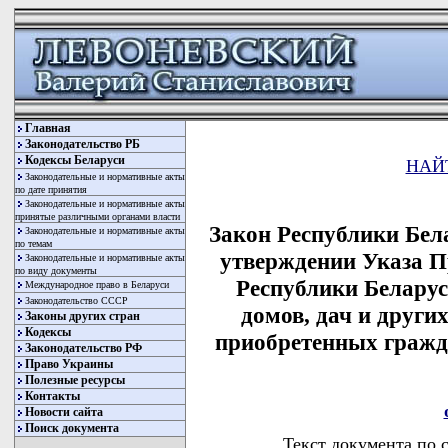
Главная
Законодательство РБ
Кодексы Беларуси
НАЙ
Законодательные и нормативные акты
по дате принятия
Законодательные и нормативные акты
принятые различными органами власти
Закон Республики Бела
Законодательные и нормативные акты
по темам
утверждении Указа П
Законодательные и нормативные акты
по виду документы
Республики Беларус
Международное право в Беларуси
Законодательство СССР
домов, дач и други
Законы других стран
Кодексы
приобретенных гражд
Законодательство РФ
Право Украины
Полезные ресурсы
Контакты
Новости сайта
Поиск документа
Текст документа по 