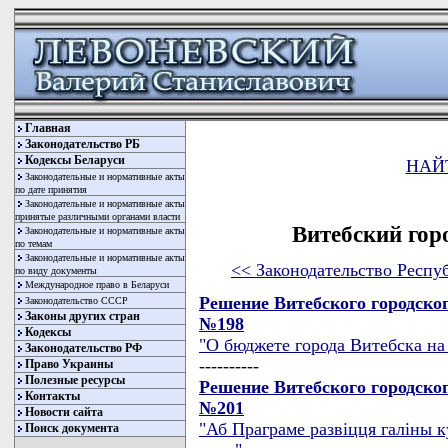
Главная
Законодательство РБ
Кодексы Беларуси
НАЙ
Законодательные и нормативные акты
по дате принятия
Законодательные и нормативные акты
принятые различными органами власти
Витебский гор
Законодательные и нормативные акты
по темам
Законодательные и нормативные акты
<< Законодательство Респу
по виду документы
Международное право в Беларуси
Решение Витебского городского
Законодательство СССР
Законы других стран
№198
Кодексы
"О бюджете города Витебска на 
Законодательство РФ
----------
Право Украины
Полезные ресурсы
Решение Витебского городского
Контакты
№201
Новости сайта
"Аб Праграме развiцця галiны к
Поиск документа