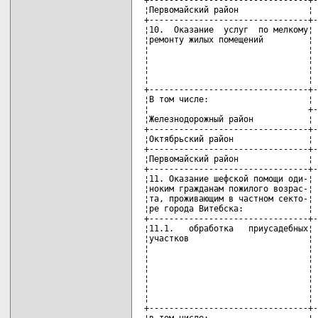
¦Первомайский район              ¦ 
+--------------------------------+-
¦10.  Оказание  услуг  по мелкому¦ 
¦ремонту жилых помещений         ¦ 
¦                                ¦ 
¦                                ¦ 
¦                                ¦ 
¦                                ¦ 
+--------------------------------+-
¦В том числе:                    ¦ 
¦                                +-
¦Железнодорожный район           ¦ 
+--------------------------------+-
¦Октябрьский район               ¦ 
+--------------------------------+-
¦Первомайский район              ¦ 
+--------------------------------+-
¦11. Оказание шефской помощи оди-¦ 
¦ноким гражданам пожилого возрас-¦ 
¦та, проживающим в частном секто-¦ 
¦ре города Витебска:             ¦ 
+--------------------------------+-
¦11.1.   обработка   приусадебных¦ 
¦участков                        ¦ 
¦                                ¦ 
¦                                ¦ 
¦                                ¦ 
¦                                ¦ 
¦                                ¦ 
¦                                ¦ 
+--------------------------------+-
¦в том числе:                    ¦ 