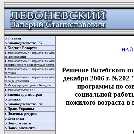
Главная
Законодательство РБ
Кодексы Беларуси
НАЙ
Законодательные и нормативные акты
по дате принятия
Законодательные и нормативные акты
принятые различными органами власти
Решение Витебского го
Законодательные и нормативные акты
по темам
декабря 2006 г. №202
Законодательные и нормативные акты
по виду документы
программы по со
Международное право в Беларуси
Законодательство СССР
социальной работ
Законы других стран
Кодексы
пожилого возраста в г
Законодательство РФ
Право Украины
Полезные ресурсы
Контакты
Новости сайта
Поиск документа