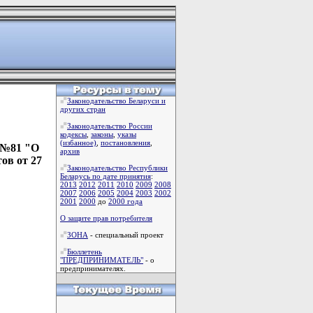
Законодательство Беларуси и
других стран
Законодательство России
кодексы
,
законы
,
указы
(избанное)
,
постановления
,
. №81 "О
архив
ов от 27
Законодательство Республики
Беларусь по дате принятия
:
2013
2012
2011
2010
2009
2008
2007
2006
2005
2004
2003
2002
2001
2000
до
2000 года
О защите прав потребителя
ЗОНА
- специальный проект
Бюллетень
"ПРЕДПРИНИМАТЕЛЬ"
- о
предпринимателях.