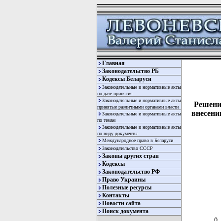
Главная
Законодательство РБ
Кодексы Беларуси
Законодательные и нормативные акты
по дате принятия
Законодательные и нормативные акты
Решение
принятые различными органами власти
внесени
Законодательные и нормативные акты
по темам
Законодательные и нормативные акты
по виду документы
Международное право в Беларуси
Законодательство СССР
Законы других стран
Кодексы
Законодательство РФ
Право Украины
Полезные ресурсы
Контакты
  
Новости сайта
  
Поиск документа
О 