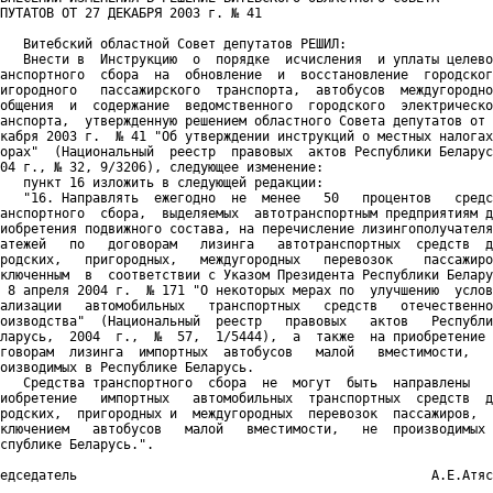
ПУТАТОВ ОТ 27 ДЕКАБРЯ 2003 г. № 41

   Витебский областной Совет депутатов РЕШИЛ:

   Внести в  Инструкцию  о  порядке  исчисления  и уплаты целево
анспортного  сбора  на  обновление  и  восстановление  городског
игородного   пассажирского  транспорта,  автобусов  междугородно
общения  и  содержание  ведомственного  городского  электрическо
анспорта,  утвержденную решением областного Совета депутатов от 
кабря 2003 г.  № 41 "Об утверждении инструкций о местных налогах
орах"  (Национальный  реестр  правовых  актов Республики Беларус
04 г., № 32, 9/3206), следующее изменение:

   пункт 16 изложить в следующей редакции:

   "16. Направлять  ежегодно  не  менее   50   процентов   средс
анспортного  сбора,  выделяемых  автотранспортным предприятиям д
иобретения подвижного состава, на перечисление лизингополучателя
атежей   по   договорам   лизинга   автотранспортных  средств  д
родских,   пригородных,   междугородных   перевозок    пассажиро
ключенным  в  соответствии с Указом Президента Республики Белару
 8 апреля 2004 г.  № 171 "О некоторых мерах по  улучшению  услов
ализации   автомобильных   транспортных   средств   отечественно
оизводства"  (Национальный  реестр   правовых   актов   Республи
ларусь,  2004  г.,  №  57,  1/5444),  а  также  на приобретение 
говорам  лизинга  импортных  автобусов   малой   вместимости,   
оизводимых в Республике Беларусь.

   Средства транспортного  сбора  не  могут  быть  направлены   
иобретение   импортных   автомобильных  транспортных  средств  д
родских,  пригородных и  междугородных  перевозок  пассажиров,  
ключением   автобусов   малой   вместимости,   не  производимых 
спублике Беларусь.".

едседатель                                              А.Е.Атяс