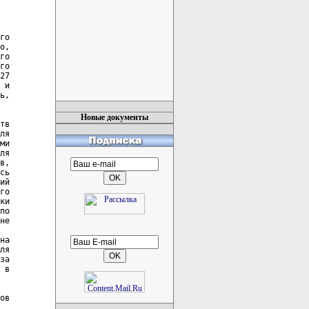
го

о,

го

го

27

 и

ь,

Новые документы
тв

ля

ми

ля

в,

сь

ий

го

ки

по

не

на

ля

за

 в

ов
