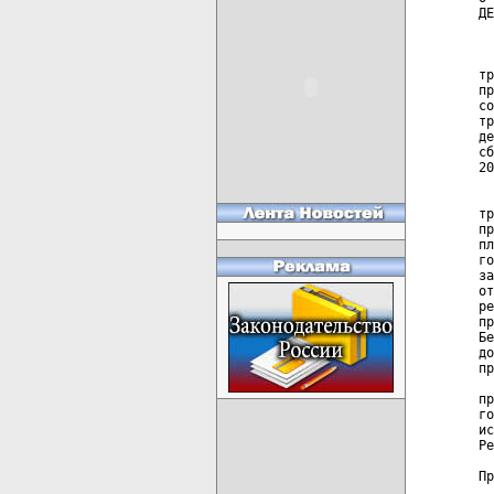
ДЕ
  
  
тр
пр
со
тр
де
сб
20
  
  
тр
пр
пл
го
за
от
ре
пр
Бе
до
пр
  
пр
го
ис
Ре
Пр