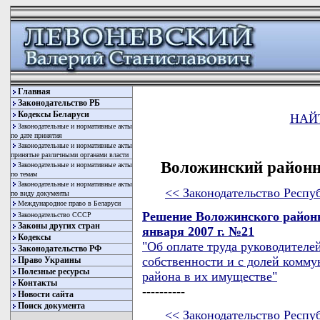
Главная
Законодательство РБ
Кодексы Беларуси
НАЙ
Законодательные и нормативные акты
по дате принятия
Законодательные и нормативные акты
принятые различными органами власти
Воложинский районн
Законодательные и нормативные акты
по темам
Законодательные и нормативные акты
<< Законодательство Респу
по виду документы
Международное право в Беларуси
Решение Воложинского районн
Законодательство СССР
Законы других стран
января 2007 г. №21
Кодексы
"Об оплате труда руководителе
Законодательство РФ
собственности и с долей комм
Право Украины
Полезные ресурсы
района в их имуществе"
Контакты
----------
Новости сайта
Поиск документа
<< Законодательство Респу