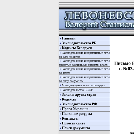
Главная
Законодательство РБ
Кодексы Беларуси
Законодательные и нормативные акты
по дате принятия
Законодательные и нормативные акты
Письмо В
принятые различными органами власти
г. №03
Законодательные и нормативные акты
по темам
Законодательные и нормативные акты
по виду документы
Международное право в Беларуси
Законодательство СССР
Законы других стран
Кодексы
Законодательство РФ
Право Украины
Полезные ресурсы
  
Контакты
  
Новости сайта
Поиск документа
  
пи