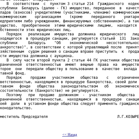
   В  соответствии  с  пунктом 3 статьи 214  Гражданского  кодек
спублики  Беларусь (далее - ГК) имущество, переданное  в  качест
ладов (взносов) учредителями (участниками, членами) коммерческим
коммерческим    организациям    (кроме    переданного    унитарн
едприятиям либо учреждениям, финансируемых собственником), а так
ущество,  приобретенное  этими юридическими  лицами,  находится 
бственности этих юридических лиц.

   Порядок   реализации  имущества  должника  юридического   лиц
ходящегося  в процедуре санации, регулируется статьей  131  Зако
спублики     Беларусь    "Об    экономической    несостоятельнос
анкротстве)", в соответствии с которой управляющий после  принят
зяйственным  судом решения о санации вправе приступить  к  прода
сти имущества должника с аукциона.

   В  силу части второй пункта 2 статьи 44 ГК участники общества
раниченной  ответственностью  имеют  вещные  права  на  имуществ
торое  они  передали обществу в пользование в  качестве  вклада 
тавной фонд.

   Порядок    продажи   участником   общества    с    ограниченн
ветственностью, находящимся в процедуре банкротства, своей доли 
тавном   фонде   общества   законодательством   об   экономическ
состоятельности (банкротстве) не регулируется.

   Поэтому   при  продаже  должником  -  участником   общества  
раниченной  ответственностью,  находящимся  в  процедуре  санаци
оей  доли  в уставном фонде общества следует применять гражданск
конодательство.

меститель Председателя                                Л.Г.КОЗЫРЕ
<< Назад