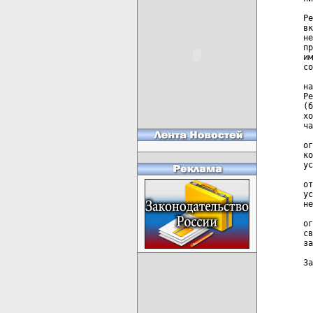
  
Ре
вк
не
пр
им
со
  
на
Ре
(б
хо
ча
  
ог
ко
ус
  
от
ус
не
  
ог
св
за
За