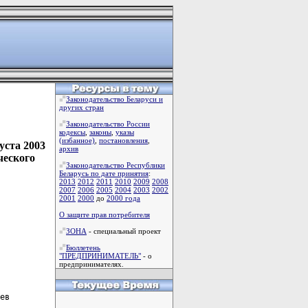
Законодательство Беларуси и
других стран
Законодательство России
кодексы
,
законы
,
указы
(избанное)
,
постановления
,
уста 2003
архив
ческого
Законодательство Республики
Беларусь по дате принятия
:
2013
2012
2011
2010
2009
2008
2007
2006
2005
2004
2003
2002
2001
2000
до
2000 года
О защите прав потребителя
ЗОНА
- специальный проект
Бюллетень
"ПРЕДПРИНИМАТЕЛЬ"
- о
предпринимателях.
ев
