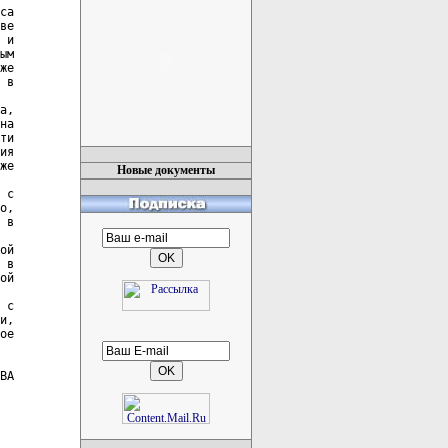
са

ве

 и

ым

же

 в

а,

на

ти

ия

же

Новые документы
 с

о,

 в

ой

 в

ой

 с

и,

ое

ВА
