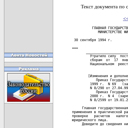
Текст документа по 
<
          ГЛАВНАЯ ГОСУДАРСТВЕННАЯ НАЛОГОВАЯ ИНСПЕКЦИЯ ПРИ
             МИНИСТЕРСТВЕ ФИНАНСОВ РЕСПУБЛИКИ БЕЛАРУСЬ

 30 сентября 1994 г.                                 N 03-02-10/138

===
       _______________________________________________ _______ ___ _
         Утратило силу  постановлением  Министерства  по  налогам  и
         сборам  от  17  января  2007  г. № 9 (зарегистрировано    в
         Национальном  реестре  -  №  8/15795  от   29.01.2007   г.)
           

        [Изменения и дополнения:
            Приказ Государственного налогового комитета от 13 апреля
         1999 г.  N 69   (зарегистрирован  в  Национальном реестре -
         N 8/290 от 27.04.99 г.);
            Приказ Государственного налогового комитета от 10 января
         2000 г.  N 4  (зарегистрирован   в   Национальном реестре -
         N 8/2599 от 19.01.2000 г.)].

     Главная государственная   налоговая  инспекция  направляет  для
применения в практической работе ответы по вопросам, возникающим при
проверке   расчетов   налогов   предпринимателей   без   образования
юридического лица.
     Доведите до сведения низовых налоговых инспекций.


 Первый заместитель Министра-
 начальник Главной государственной
 налоговой инспекции                                В.Ф.Некрашевич


 ОТВЕТЫ на вопросы, возникшие при исчислении
 налогов предпринимателям

     1. ВОПРОС. Выручка  предпринимателя  от  реализации выполненных
работ и услуг в феврале 1994 года составила 12 млн.руб. Из них:
     -  по  договору,  выполненному  в  1993  г.  -  5 млн.руб. (акт
приемки-сдачи 20.11.93 г.),
     - по договору, выполненному в феврале 1994 г. - 7 млн.руб.
     Является ли предприниматель в феврале 1994 г.  плательщиком НДС
и как определить сумму облагаемого оборота?

     ОТВЕТ. Так как сумма выручки предпринимателя за февраль 1994 г.
превысила 250 минимальных заработных плат, он является в этом месяце
плательщиком НДС. Облагаемый оборот для  исчисления НДС - 7 млн.руб.
(12  млн.руб.-5 млн.руб.),  т.к. по  товарам отгруженным,  работам и
услугам,  выполненным до  1.01.94 г.  НДС не  уплачивается (согласно
письму МФ РБ от 3.03.94 г. N 13-03/636).

     2. ВОПРОС. Частный предприниматель получил в  феврале  1994  г.
выручку в сумме 12 млн.руб. от реализации импортированной продукции.
Из них:
     - 5,0 млн.руб.  по контракту, заключенному в 1993 г. о поставке
1000   пар   обуви   по  цене  4,0   тыс.руб. (материальные  затраты
4 млн.руб.).
     - 7,0 млн.руб.  по контракту,  заключенному в  январе  1994  г.
Материальные затраты по этому контракту составили 3,0 млн.руб.
     Как исчисляется НДС?

     ОТВЕТ.  Согласно  разъяснению  в  письме  МФ  РБ  от 3.03.94 г.
13-03/636  товары  и  продукция  облагаются  налогом  на добавленную
стоимость в соответствии с порядком, действовавшим в 1993 г. (т.е. с
исключением материальных  затрат) в случае, если  товары и продукция
импортированы  в Республику  Беларусь в  1994 г.  в количестве  и по
ценам, предусмотренным контрактами, заключенными до 1 января 1994 г.
В иных  случаях  при  реализации  импортируемых  товаров, импортером
которых является предприниматель, НДС  исчисляется исходя из выручки
от  реализации  без  исключения  из   нее    материальных    затрат.
Исходя      из     изложенного,    в     данном      примере     НДС
исчисляется    следующим     образом:      12,0-4,0    (материальные
затраты     по       контракту   1993   г.=8,0   млн.руб.-облагаемый
оборот,  НДС-8,0х20%:120%=1,33 млн.руб.

     3. Утратил силу.
       _______________________________________________ _______ ___ _
         Пункт 3  утратил силу приказом  Государственного налогового
         комитета  от  10  января  2000  г.  N  4 (зарегистрирован в
         Национальном реестре - N 8/2599 от 19.01.2000 г.)

            3. ВОПРОС. Частный предприниматель является плательщиком
         НДС и  реализует товар, принадлежащий  иностранной фирме на
         условиях договора консигнации.
            Как определяется облагаемый оборот для исчисления НДС?

            ОТВЕТ. Облагаемым оборотом при  расчете НДС является вся
         выручка,    полученная    предпринимателем,    из   которой
         исключаются  материальные  затраты   (см.письмо  МФ  РБ  от
         3.03.94 г. N 13-03/636).
       _______________________________________________ _______ ___ _

     4. Утратил силу.
       _______________________________________________ _______ ___ _
         Пункт 4  утратил силу приказом  Государственного налогового
         комитета  от  13 апреля 1999 г. N 69 (Национальный реестр -
         N 8/290 от 27.04.99 г.)

            4.    ВОПРОС.    Частный    предприниматель    выполняет
         реставрационные    работы   по    восстановлению   объекта,
         отнесенного  к  памятникам  культуры  РБ  и городского Дома
         культуры. Полученная  выручка за июнь  месяц составила 30,0
         млн.руб. От Фонда охраны памятников предприниматель