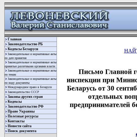
Главная
Законодательство РБ
Кодексы Беларуси
НАЙ
Законодательные и нормативные акты
по дате принятия
Законодательные и нормативные акты
принятые различными органами власти
Письмо Главной г
Законодательные и нормативные акты
по темам
инспекции при Минис
Законодательные и нормативные акты
по виду документы
Беларусь от 30 сентяб
Международное право в Беларуси
Законодательство СССР
отдельных воп
Законы других стран
Кодексы
предпринимателей б
Законодательство РФ
Право Украины
Полезные ресурсы
Контакты
Новости сайта
Поиск документа